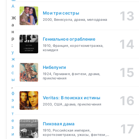
А
Мои три сестры
Ж
2000, Венесуэла, драма, мелодрама
а
н
р
Гениальное ограбление
:
1910, Франция, короткометражка,
комедия
у
ж
а
Нибелунги
с
1924, Германия, фэнтези, драма,
приключения
ы
,
ф
Veritas: В поисках истины
э
2003, США, драма, приключения
н
т
е
Пиковая дама
з
1910, Российская империя,
и
короткометражка, ужасы, фэнтези,
драма