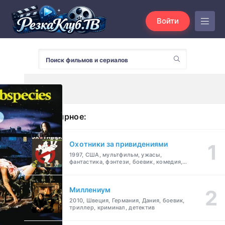
Войти
Популярное:
Охотники за привидениями
1997, США, мультфильм, ужасы,
фантастика, фэнтези, боевик, комедия,
приключения, семейный
Миллениум
2010, Швеция, Германия, Дания, боевик,
триллер, криминал, детектив