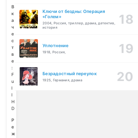
В
Ключи от бездны: Операция
к
«Голем»
а
2004, Россия, триллер, драма, детектив,
ч
история
е
с
Уплотнение
т
1918, Россия,
в
е
:
Безрадостный переулок
F
1925, Германия, драма
u
l
l
H
D
Р
е
ж