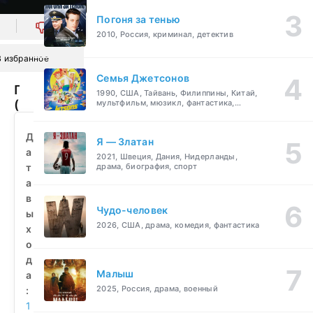
Погоня за тенью
0
2010, Россия, криминал, детектив
В избранное
Семья Джетсонов
Подвиды
1990, США, Тайвань, Филиппины, Китай,
(1990)
мультфильм, мюзикл, фантастика,
комедия, семейный
смотреть
бесплатно
Д
Я — Златан
а
2021, Швеция, Дания, Нидерланды,
т
драма, биография, спорт
а
в
Чудо-человек
ы
2026, США, драма, комедия, фантастика
х
о
д
Малыш
а
2025, Россия, драма, военный
:
1