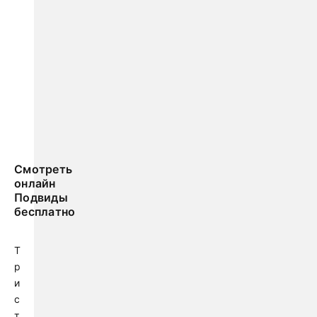
Смотреть
онлайн
Подвиды
бесплатно
Т
р
и
с
т