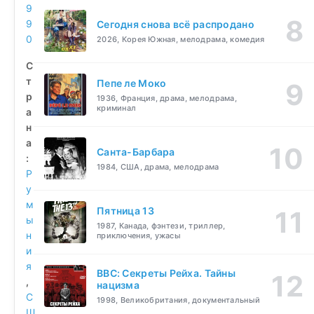
9
9
Сегодня снова всё распродано
0
2026, Корея Южная, мелодрама, комедия
С
т
Пепе ле Моко
р
1936, Франция, драма, мелодрама,
криминал
а
н
а
Санта-Барбара
:
1984, США, драма, мелодрама
Р
у
м
Пятница 13
ы
1987, Канада, фэнтези, триллер,
н
приключения, ужасы
и
я
BBC: Секреты Рейха. Тайны
,
нацизма
С
1998, Великобритания, документальный
Ш