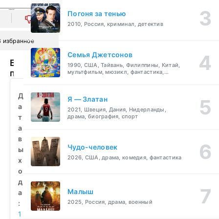
Погоня за тенью
0
2010, Россия, криминал, детектив
В избранное
Семья Джетсонов
Безрадостный
1990, США, Тайвань, Филиппины, Китай,
переулок
мультфильм, мюзикл, фантастика,
комедия, семейный
(1925)
смотреть
Д
Я — Златан
бесплатно
а
2021, Швеция, Дания, Нидерланды,
т
драма, биография, спорт
а
в
Чудо-человек
ы
2026, США, драма, комедия, фантастика
х
о
д
Малыш
а
2025, Россия, драма, военный
:
1