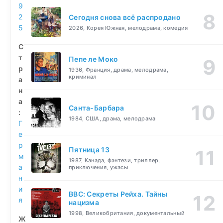
9
2
Сегодня снова всё распродано
5
2026, Корея Южная, мелодрама, комедия
С
т
Пепе ле Моко
р
1936, Франция, драма, мелодрама,
криминал
а
н
а
Санта-Барбара
:
1984, США, драма, мелодрама
Г
е
р
Пятница 13
м
1987, Канада, фэнтези, триллер,
а
приключения, ужасы
н
и
BBC: Секреты Рейха. Тайны
я
нацизма
1998, Великобритания, документальный
Ж