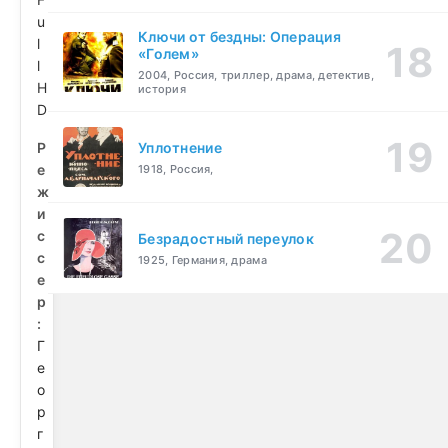
u
Ключи от бездны: Операция
l
«Голем»
l
2004, Россия, триллер, драма, детектив,
H
история
D
Р
Уплотнение
е
1918, Россия,
ж
и
с
Безрадостный переулок
с
1925, Германия, драма
е
р
:
Г
е
о
р
г