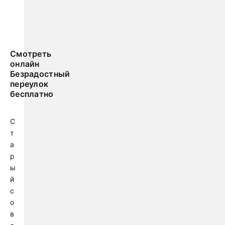
Смотреть
онлайн
Безрадостный
переулок
бесплатно
С
т
а
р
ы
й
с
о
в