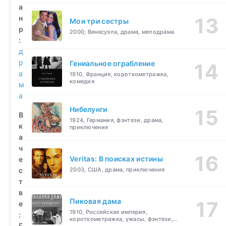
а
н
Мои три сестры
р
2000, Венесуэла, драма, мелодрама
:
д
р
Гениальное ограбление
а
1910, Франция, короткометражка,
комедия
м
а
Нибелунги
В
1924, Германия, фэнтези, драма,
к
приключения
а
ч
Veritas: В поисках истины
е
с
2003, США, драма, приключения
т
в
Пиковая дама
е
1910, Российская империя,
:
короткометражка, ужасы, фэнтези,
F
драма