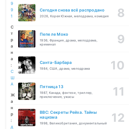
9
9
Сегодня снова всё распродано
1
2026, Корея Южная, мелодрама, комедия
С
т
Пепе ле Моко
р
1936, Франция, драма, мелодрама,
криминал
а
н
а
Санта-Барбара
:
1984, США, драма, мелодрама
С
Ш
А
Пятница 13
1987, Канада, фэнтези, триллер,
Ж
приключения, ужасы
а
н
BBC: Секреты Рейха. Тайны
р
нацизма
:
1998, Великобритания, документальный
д