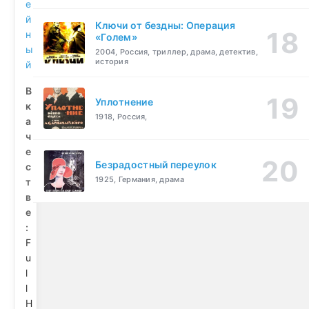
е
й
Ключи от бездны: Операция
н
«Голем»
ы
2004, Россия, триллер, драма, детектив,
история
й
В
Уплотнение
к
1918, Россия,
а
ч
е
Безрадостный переулок
с
1925, Германия, драма
т
в
е
:
F
u
l
l
H