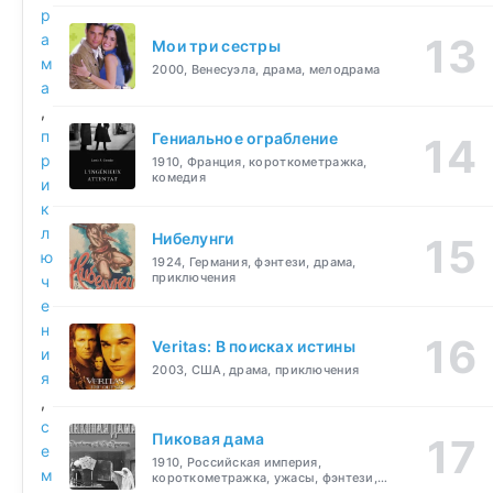
р
а
Мои три сестры
м
2000, Венесуэла, драма, мелодрама
а
,
п
Гениальное ограбление
р
1910, Франция, короткометражка,
комедия
и
к
л
Нибелунги
ю
1924, Германия, фэнтези, драма,
приключения
ч
е
н
Veritas: В поисках истины
и
2003, США, драма, приключения
я
,
с
Пиковая дама
е
1910, Российская империя,
м
короткометражка, ужасы, фэнтези,
драма