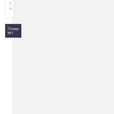
т
ч
Плеер
№1