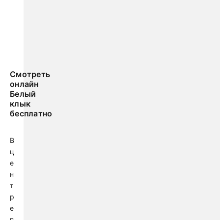
Смотреть
онлайн
Белый
клык
бесплатно
В
ц
е
н
т
р
е
п