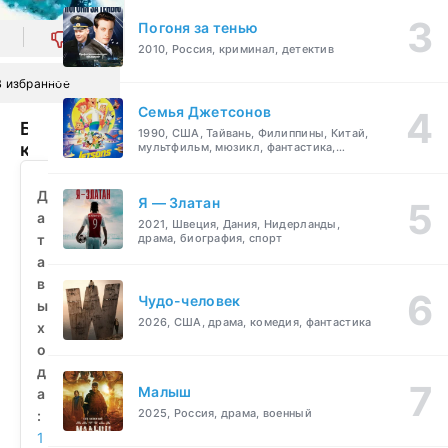
Погоня за тенью
0
2010, Россия, криминал, детектив
В избранное
Семья Джетсонов
Белый
1990, США, Тайвань, Филиппины, Китай,
клык
мультфильм, мюзикл, фантастика,
комедия, семейный
(1991)
смотреть
Д
Я — Златан
бесплатно
а
2021, Швеция, Дания, Нидерланды,
т
драма, биография, спорт
а
в
Чудо-человек
ы
2026, США, драма, комедия, фантастика
х
о
д
Малыш
а
2025, Россия, драма, военный
:
1