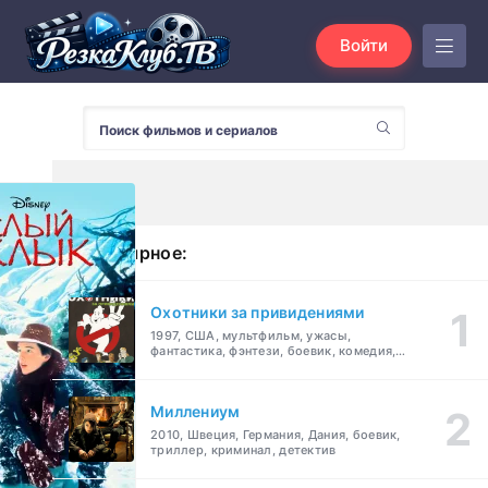
Войти
Популярное:
Охотники за привидениями
1997, США, мультфильм, ужасы,
фантастика, фэнтези, боевик, комедия,
приключения, семейный
Миллениум
2010, Швеция, Германия, Дания, боевик,
триллер, криминал, детектив