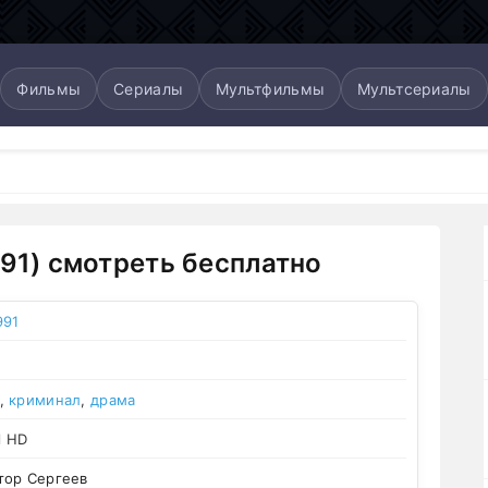
Фильмы
Сериалы
Мультфильмы
Мультсериалы
991) смотреть бесплатно
991
,
криминал
,
драма
l HD
тор Сергеев