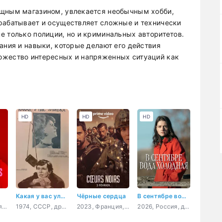
ощным магазином, увлекается необычным хобби,
рабатывает и осуществляет сложные и технически
е только полиции, но и криминальных авторитетов.
ания и навыки, которые делают его действия
ожество интересных и напряженных ситуаций как
HD
HD
HD
Какая у вас улыбка
Чёрные сердца
В сентябре вода холодная
2022, Бразилия, триллер, комедия
1974, СССР, драма, комедия
2023, Франция, боевик, триллер, драма, приключения, военный
2026, Россия, детектив, криминал