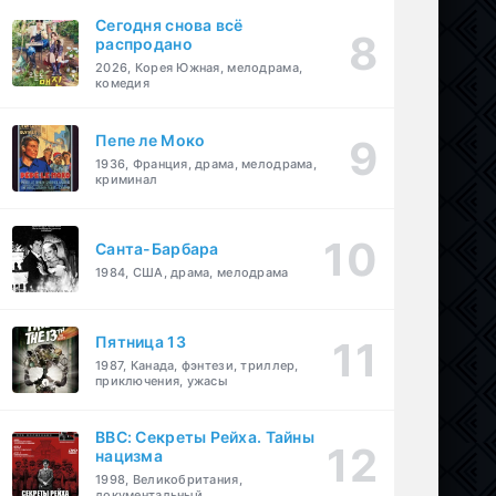
Сегодня снова всё
распродано
2026, Корея Южная, мелодрама,
комедия
Пепе ле Моко
1936, Франция, драма, мелодрама,
криминал
Санта-Барбара
1984, США, драма, мелодрама
Пятница 13
1987, Канада, фэнтези, триллер,
приключения, ужасы
BBC: Секреты Рейха. Тайны
нацизма
1998, Великобритания,
документальный