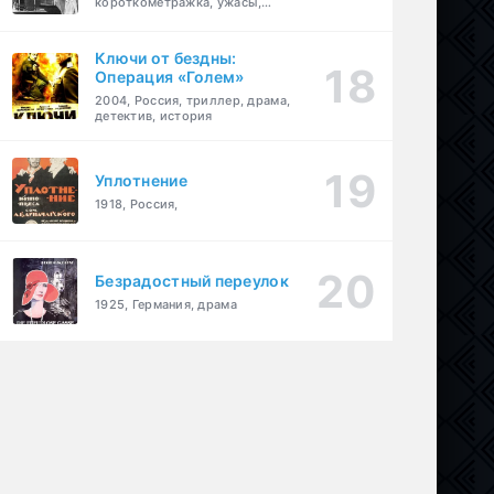
короткометражка, ужасы,
фэнтези, драма
Ключи от бездны:
Операция «Голем»
2004, Россия, триллер, драма,
детектив, история
Уплотнение
1918, Россия,
Безрадостный переулок
1925, Германия, драма