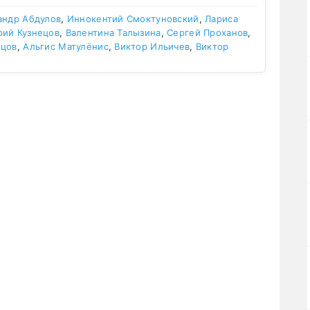
андр Абдулов
,
Иннокентий Смоктуновский
,
Лариса
ий Кузнецов
,
Валентина Талызина
,
Сергей Проханов
,
ецов
,
Альгис Матулёнис
,
Виктор Ильичев
,
Виктор