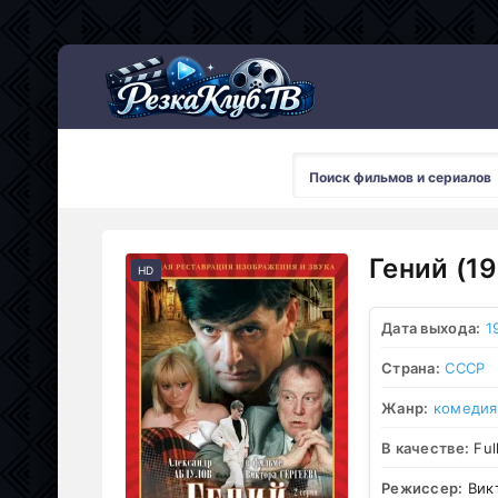
Мультсериалы
Гений (1
HD
Дата выхода:
1
Страна:
СССР
Жанр:
комедия
В качестве:
Ful
Режиссер:
Вик