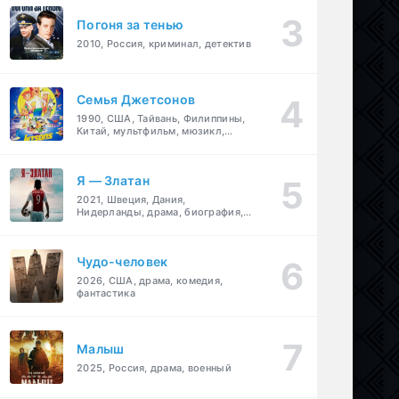
Погоня за тенью
2010, Россия, криминал, детектив
Семья Джетсонов
1990, США, Тайвань, Филиппины,
Китай, мультфильм, мюзикл,
фантастика, комедия, семейный
Я — Златан
2021, Швеция, Дания,
Нидерланды, драма, биография,
спорт
Чудо-человек
2026, США, драма, комедия,
фантастика
Малыш
2025, Россия, драма, военный