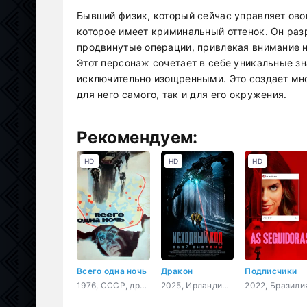
Бывший физик, который сейчас управляет ов
которое имеет криминальный оттенок. Он раз
продвинутые операции, привлекая внимание н
Этот персонаж сочетает в себе уникальные зн
исключительно изощренными. Это создает мн
для него самого, так и для его окружения.
Рекомендуем:
HD
HD
HD
Всего одна ночь
Дракон
Подписчики
1976, СССР, драма, криминал
2025, Ирландия, ужасы, фантастика, боевик, триллер, драма