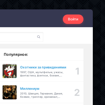
Войти
Популярное:
Охотники за привидениями
1997, США, мультфильм, ужасы,
фантастика, фэнтези, боевик,
комедия, приключения, семейный
Миллениум
2010, Швеция, Германия, Дания,
боевик, триллер, криминал,
детектив