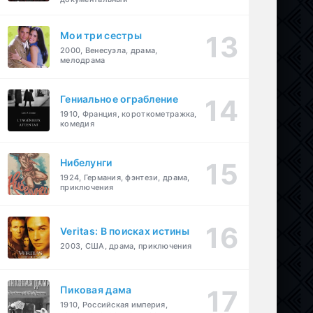
Мои три сестры
2000, Венесуэла, драма,
мелодрама
Гениальное ограбление
1910, Франция, короткометражка,
комедия
Нибелунги
1924, Германия, фэнтези, драма,
приключения
Veritas: В поисках истины
2003, США, драма, приключения
Пиковая дама
1910, Российская империя,