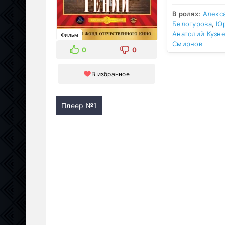
В ролях:
Алекс
Белогурова
,
Юр
Анатолий Кузн
Фильм
Смирнов
0
0
В избранное
Плеер №1