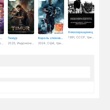
Невозвращенец
1991, СССР, триллер, драма
рез тернии к звёздам
Тимур
Король слоновой кости
2026, Китай, фантастика, боевик, приключения, комедия
2025, Индонезия, боевик
2024, США, триллер, драма, криминал