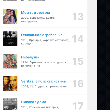
Мои три сестры
2000, Венесуэла, драма,
мелодрама
Гениальное ограбление
1910, Франция, короткометражка,
комедия
Нибелунги
1924, Германия, фэнтези, драма,
приключения
Veritas: В поисках истины
2003, США, драма, приключения
Пиковая дама
1910, Российская империя,