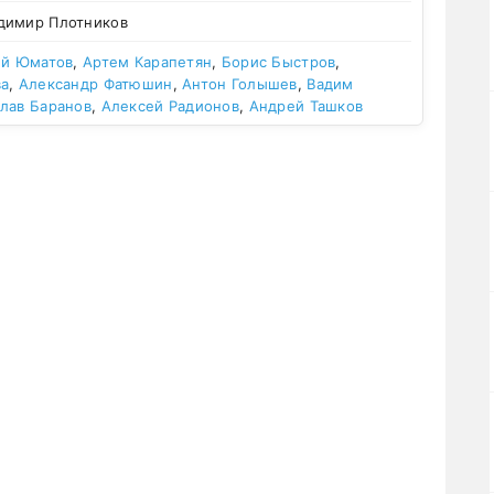
димир Плотников
ий Юматов
,
Артем Карапетян
,
Борис Быстров
,
ва
,
Александр Фатюшин
,
Антон Голышев
,
Вадим
лав Баранов
,
Алексей Радионов
,
Андрей Ташков