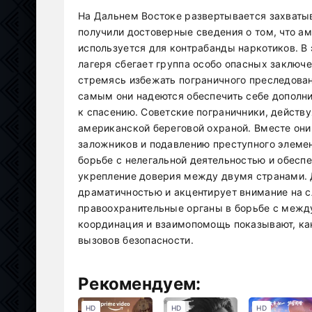
На Дальнем Востоке развертывается захваты
получили достоверные сведения о том, что а
используется для контрабанды наркотиков. В
лагеря сбегает группа особо опасных заключе
стремясь избежать пограничного преследован
самым они надеются обеспечить себе дополн
к спасению. Советские пограничники, действ
американской береговой охраной. Вместе он
заложников и подавлению преступного элемен
борьбе с нелегальной деятельностью и обеспе
укрепление доверия между двумя странами. 
драматичностью и акцентирует внимание на 
правоохранительные органы в борьбе с меж
координация и взаимопомощь показывают, ка
вызовов безопасности.
Рекомендуем:
HD
HD
HD