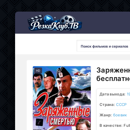
Мультсериалы
Заряженн
HD
бесплатн
Дата выхода:
1
Страна:
СССР
Жанр:
боевик
В качестве:
Ful