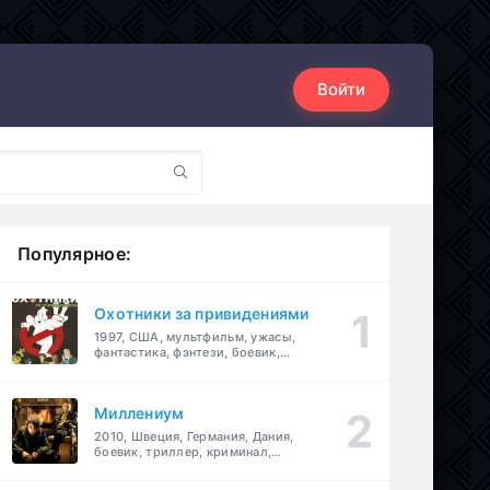
Войти
Популярное:
Охотники за привидениями
1997, США, мультфильм, ужасы,
фантастика, фэнтези, боевик,
комедия, приключения, семейный
Миллениум
2010, Швеция, Германия, Дания,
боевик, триллер, криминал,
детектив