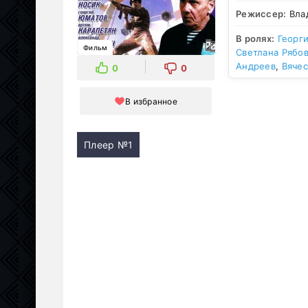
Режиссер:
Вла
В ролях:
Георг
Фильм
Светлана Рябо
Андреев
,
Вячес
0
0
В избранное
Плеер №1