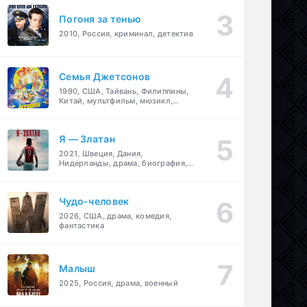
Погоня за тенью
2010, Россия, криминал, детектив
Семья Джетсонов
1990, США, Тайвань, Филиппины,
Китай, мультфильм, мюзикл,
фантастика, комедия, семейный
Я — Златан
2021, Швеция, Дания,
Нидерланды, драма, биография,
спорт
Чудо-человек
2026, США, драма, комедия,
фантастика
Малыш
2025, Россия, драма, военный