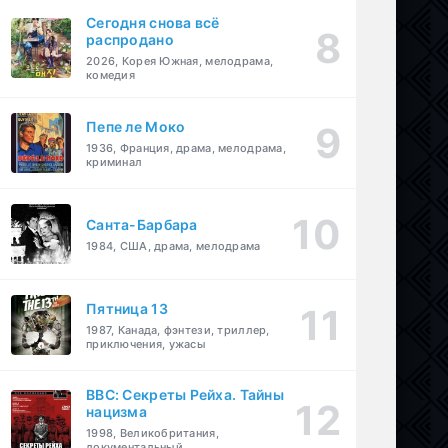
Сегодня снова всё
распродано
2026, Корея Южная, мелодрама,
комедия
Пепе ле Моко
1936, Франция, драма, мелодрама,
криминал
Санта-Барбара
1984, США, драма, мелодрама
Пятница 13
1987, Канада, фэнтези, триллер,
приключения, ужасы
BBC: Секреты Рейха. Тайны
нацизма
1998, Великобритания,
документальный