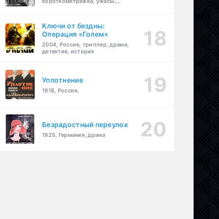
короткометражка, ужасы,
фэнтези, драма
Ключи от бездны:
Операция «Голем»
2004, Россия, триллер, драма,
детектив, история
Уплотнение
1918, Россия,
Безрадостный переулок
1925, Германия, драма