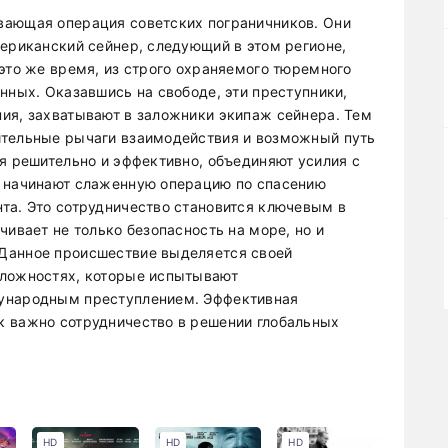
вающая операция советских пограничников. Они
мериканский сейнер, следующий в этом регионе,
 это же время, из строго охраняемого тюремного
нных. Оказавшись на свободе, эти преступники,
ия, захватывают в заложники экипаж сейнера. Тем
ительные рычаги взаимодействия и возможный путь
уя решительно и эффективно, объединяют усилия с
и начинают слаженную операцию по спасению
та. Это сотрудничество становится ключевым в
чивает не только безопасность на море, но и
Данное происшествие выделяется своей
сложностях, которые испытывают
дународным преступлением. Эффективная
к важно сотрудничество в решении глобальных
HD
HD
HD