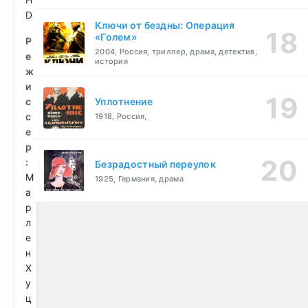
D
Ключи от бездны: Операция
«Голем»
Р
2004, Россия, триллер, драма, детектив,
е
история
ж
и
с
Уплотнение
с
1918, Россия,
е
р
:
Безрадостный переулок
М
1925, Германия, драма
а
р
л
е
н
Х
у
ц