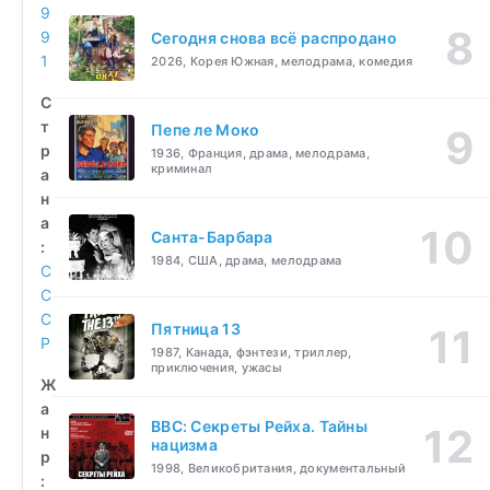
9
9
Сегодня снова всё распродано
1
2026, Корея Южная, мелодрама, комедия
С
т
Пепе ле Моко
р
1936, Франция, драма, мелодрама,
криминал
а
н
а
Санта-Барбара
:
1984, США, драма, мелодрама
С
С
С
Пятница 13
Р
1987, Канада, фэнтези, триллер,
приключения, ужасы
Ж
а
BBC: Секреты Рейха. Тайны
н
нацизма
р
1998, Великобритания, документальный
: