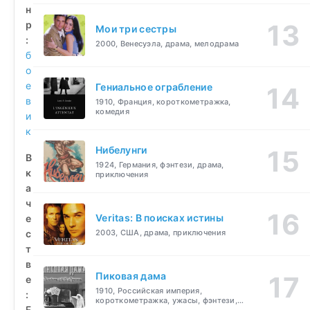
н
р
Мои три сестры
:
2000, Венесуэла, драма, мелодрама
б
о
е
Гениальное ограбление
в
1910, Франция, короткометражка,
комедия
и
к
Нибелунги
В
1924, Германия, фэнтези, драма,
к
приключения
а
ч
Veritas: В поисках истины
е
с
2003, США, драма, приключения
т
в
Пиковая дама
е
1910, Российская империя,
:
короткометражка, ужасы, фэнтези,
F
драма