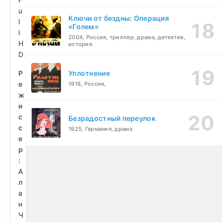
u
Ключи от бездны: Операция
l
«Голем»
l
2004, Россия, триллер, драма, детектив,
H
история
D
Р
Уплотнение
е
1918, Россия,
ж
и
с
Безрадостный переулок
с
1925, Германия, драма
е
р
:
А
л
а
н
Ч