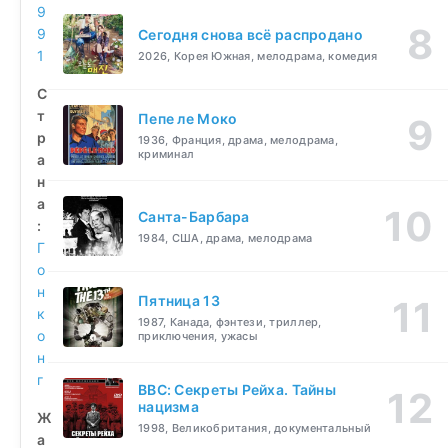
9
9
Сегодня снова всё распродано
1
2026, Корея Южная, мелодрама, комедия
С
т
Пепе ле Моко
р
1936, Франция, драма, мелодрама,
криминал
а
н
а
Санта-Барбара
:
1984, США, драма, мелодрама
Г
о
н
Пятница 13
к
1987, Канада, фэнтези, триллер,
о
приключения, ужасы
н
г
BBC: Секреты Рейха. Тайны
нацизма
Ж
1998, Великобритания, документальный
а