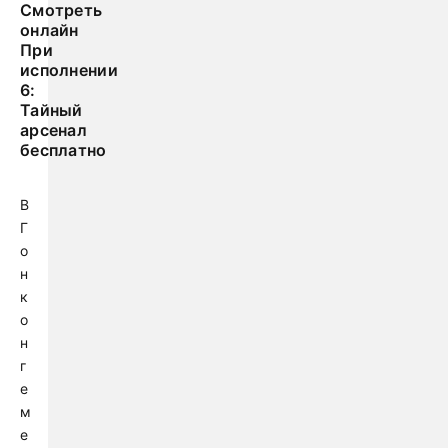
Смотреть
онлайн
При
исполнении
6:
Тайный
арсенал
бесплатно
В
Г
о
н
к
о
н
г
е
м
е