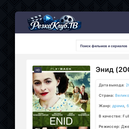
Мультсериалы
Энид (20
HD
Дата выхода:
2
Страна:
Велико
Жанр:
драма
,
б
В качестве:
Ful
Режиссер:
Дже