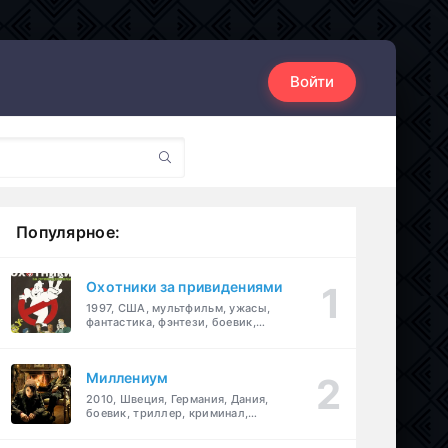
Войти
Популярное:
Охотники за привидениями
1997, США, мультфильм, ужасы,
фантастика, фэнтези, боевик,
комедия, приключения, семейный
Миллениум
2010, Швеция, Германия, Дания,
боевик, триллер, криминал,
детектив