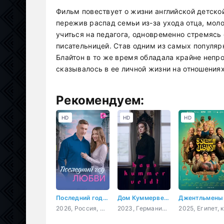
Фильм повествует о жизни английской детской
пережив распад семьи из-за ухода отца, моло
учиться на педагога, одновременно стремясь 
писательницей. Став одним из самых популярн
Блайтон в то же время обладала крайне непр
сказывалось в ее личной жизни на отношения
Рекомендуем:
HD
HD
HD
Последний год любви
Дом Куммервельдта
Джентльмены
2026, Россия, мелодрама
2023, Германия, драма, комедия, история
2