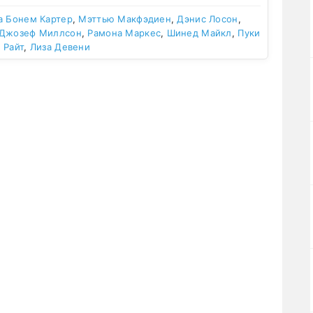
а Бонем Картер
,
Мэттью Макфэдиен
,
Дэнис Лосон
,
Джозеф Миллсон
,
Рамона Маркес
,
Шинед Майкл
,
Пуки
 Райт
,
Лиза Девени