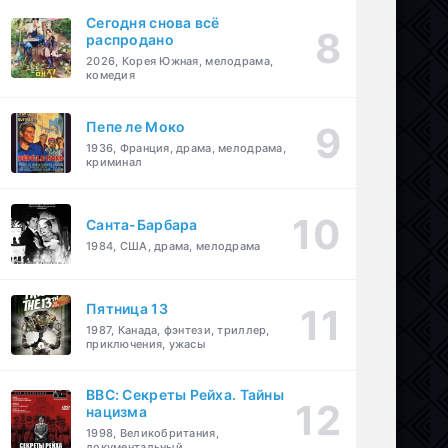
Сегодня снова всё
распродано
2026, Корея Южная, мелодрама,
комедия
Пепе ле Моко
1936, Франция, драма, мелодрама,
криминал
Санта-Барбара
1984, США, драма, мелодрама
Пятница 13
1987, Канада, фэнтези, триллер,
приключения, ужасы
BBC: Секреты Рейха. Тайны
нацизма
1998, Великобритания,
документальный