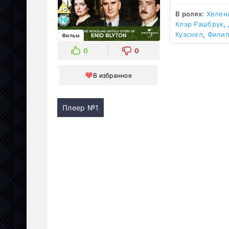
В ролях:
Хелен
Клэр Рашбрук
,
Куэснел
,
Филип
Фильм
0
0
В избранное
Плеер №1