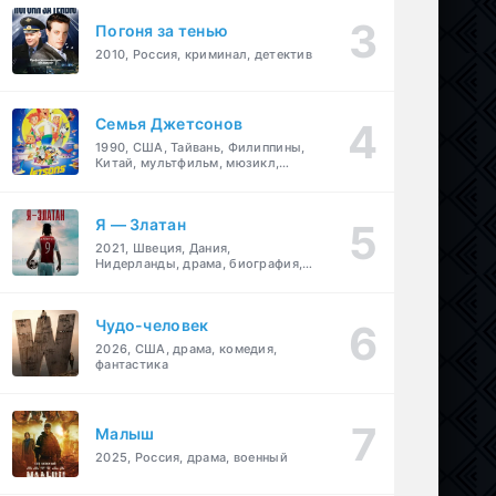
Погоня за тенью
2010, Россия, криминал, детектив
Семья Джетсонов
1990, США, Тайвань, Филиппины,
Китай, мультфильм, мюзикл,
фантастика, комедия, семейный
Я — Златан
2021, Швеция, Дания,
Нидерланды, драма, биография,
спорт
Чудо-человек
2026, США, драма, комедия,
фантастика
Малыш
2025, Россия, драма, военный