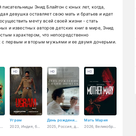
 писательницы Энид Блайтон с юных лет, когда,
дая девушка оставляет свою мать и братьев и идет
осуществить мечту всей своей жизни - стать
ых и известных авторов детских книг в мире, Энид
остым характером, что непосредственно
х с первым и вторым мужьями и ее двумя дочерьми.
HD
HD
HD
Угpaм
День рождения Сидни Люмета
Мать Мария
025, Египет, комедия
2023, Индия, боевик, триллер, драма, мелодрама
2025, Россия, драма
2026, Великобритания, Финляндия, Германия, США, музыка, ужасы