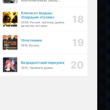
короткометражка, ужасы,
фэнтези, драма
Ключи от бездны:
Операция «Голем»
2004, Россия, триллер, драма,
детектив, история
Уплотнение
1918, Россия,
Безрадостный переулок
1925, Германия, драма