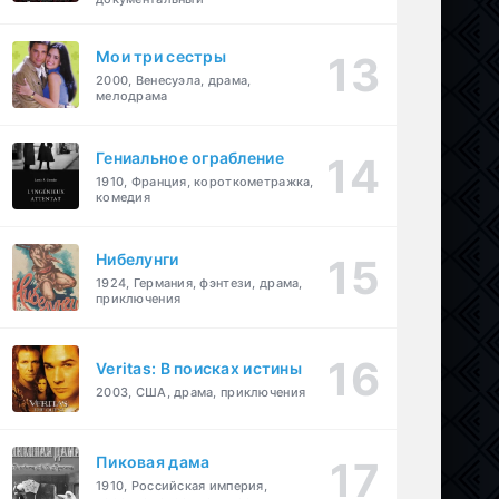
Мои три сестры
2000, Венесуэла, драма,
мелодрама
Гениальное ограбление
1910, Франция, короткометражка,
комедия
Нибелунги
1924, Германия, фэнтези, драма,
приключения
Veritas: В поисках истины
2003, США, драма, приключения
Пиковая дама
1910, Российская империя,