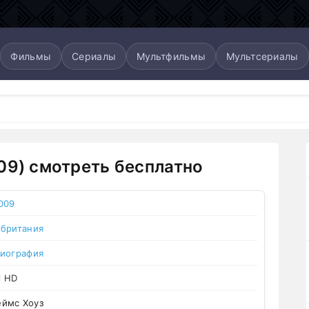
Фильмы
Сериалы
Мультфильмы
Мультсериалы
09) смотреть бесплатно
009
британия
иография
l HD
ймс Хоуз