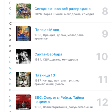
0
0
Сегодня снова всё распродано
9
2026, Корея Южная, мелодрама, комедия
С
т
Пепе ле Моко
р
1936, Франция, драма, мелодрама,
криминал
а
н
а
Санта-Барбара
:
1984, США, драма, мелодрама
Р
о
с
Пятница 13
с
1987, Канада, фэнтези, триллер,
и
приключения, ужасы
я
,
BBC: Секреты Рейха. Тайны
К
нацизма
а
1998, Великобритания, документальный
з