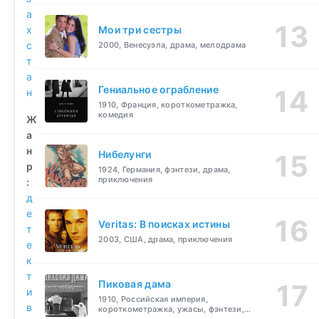
а
х
Мои три сестры
с
2000, Венесуэла, драма, мелодрама
т
а
Гениальное ограбление
н
1910, Франция, короткометражка,
комедия
Ж
а
н
Нибелунги
р
1924, Германия, фэнтези, драма,
приключения
:
д
е
Veritas: В поисках истины
т
2003, США, драма, приключения
е
к
т
Пиковая дама
и
1910, Российская империя,
в
короткометражка, ужасы, фэнтези,
драма