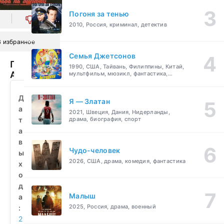
Погоня за тенью
0
2010, Россия, криминал, детектив
В избранное
Семья Джетсонов
Прыжок
1990, США, Тайвань, Филиппины, Китай,
Афалины
мультфильм, мюзикл, фантастика,
комедия, семейный
(2009)
смотреть
Д
Я — Златан
бесплатно
а
2021, Швеция, Дания, Нидерланды,
т
драма, биография, спорт
а
в
Чудо-человек
ы
2026, США, драма, комедия, фантастика
х
о
д
Малыш
а
2025, Россия, драма, военный
:
2