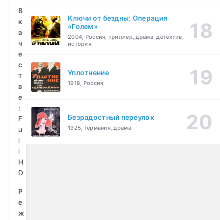
В
Ключи от бездны: Операция
к
«Голем»
а
2004, Россия, триллер, драма, детектив,
ч
история
е
с
Уплотнение
т
1918, Россия,
в
е
:
Безрадостный переулок
F
1925, Германия, драма
u
l
l
H
D
Р
е
ж