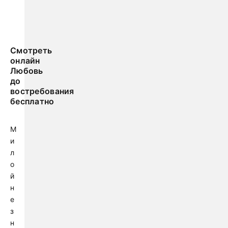
Смотреть
онлайн
Любовь
до
востребования
бесплатно
М
и
л
о
й
н
е
з
н