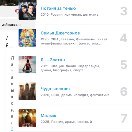
Погоня за тенью
0
2010, Россия, криминал, детектив
В избранное
Семья Джетсонов
Любовь
1990, США, Тайвань, Филиппины, Китай,
до
мультфильм, мюзикл, фантастика,
комедия, семейный
востребования
(2009)
Д
Я — Златан
смотреть
а
2021, Швеция, Дания, Нидерланды,
бесплатно
т
драма, биография, спорт
а
в
Чудо-человек
ы
2026, США, драма, комедия, фантастика
х
о
д
Малыш
а
2025, Россия, драма, военный
:
2