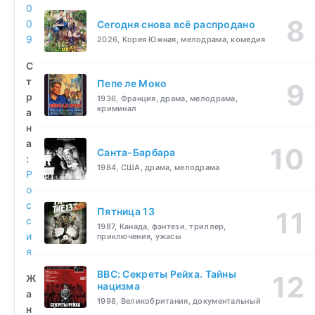
0
0
Сегодня снова всё распродано
9
2026, Корея Южная, мелодрама, комедия
С
т
Пепе ле Моко
р
1936, Франция, драма, мелодрама,
криминал
а
н
а
Санта-Барбара
:
1984, США, драма, мелодрама
Р
о
с
Пятница 13
с
1987, Канада, фэнтези, триллер,
и
приключения, ужасы
я
BBC: Секреты Рейха. Тайны
Ж
нацизма
а
1998, Великобритания, документальный
н