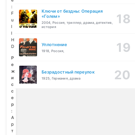
:
Ключи от бездны: Операция
F
«Голем»
u
2004, Россия, триллер, драма, детектив,
l
история
l
H
Уплотнение
D
1918, Россия,
Р
е
ж
Безрадостный переулок
и
1925, Германия, драма
с
с
е
р
:
А
р
т