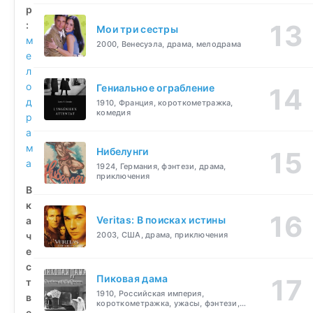
р
:
Мои три сестры
м
2000, Венесуэла, драма, мелодрама
е
л
о
Гениальное ограбление
д
1910, Франция, короткометражка,
комедия
р
а
м
Нибелунги
а
1924, Германия, фэнтези, драма,
приключения
В
к
Veritas: В поисках истины
а
ч
2003, США, драма, приключения
е
с
Пиковая дама
т
1910, Российская империя,
в
короткометражка, ужасы, фэнтези,
е
драма