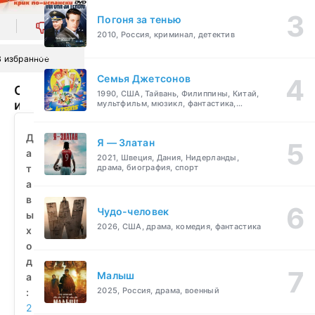
Погоня за тенью
0
2010, Россия, криминал, детектив
В избранное
Семья Джетсонов
Очень
1990, США, Тайвань, Филиппины, Китай,
испанское
мультфильм, мюзикл, фантастика,
комедия, семейный
кино
(2009)
Д
Я — Златан
смотреть
а
2021, Швеция, Дания, Нидерланды,
бесплатно
т
драма, биография, спорт
а
в
Чудо-человек
ы
2026, США, драма, комедия, фантастика
х
о
д
Малыш
а
2025, Россия, драма, военный
:
2