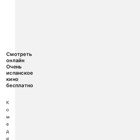
Смотреть
онлайн
Очень
испанское
кино
бесплатно
К
о
м
е
д
и