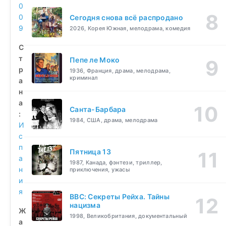
0
0
Сегодня снова всё распродано
9
2026, Корея Южная, мелодрама, комедия
С
т
Пепе ле Моко
р
1936, Франция, драма, мелодрама,
криминал
а
н
а
Санта-Барбара
:
1984, США, драма, мелодрама
И
с
п
Пятница 13
а
1987, Канада, фэнтези, триллер,
н
приключения, ужасы
и
я
BBC: Секреты Рейха. Тайны
нацизма
Ж
1998, Великобритания, документальный
а