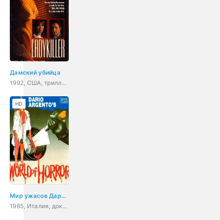
Дамский убийца
1992, США, триллер, криминал
HD
Мир ужасов Дарио Ардженто
1985, Италия, документальный, биография