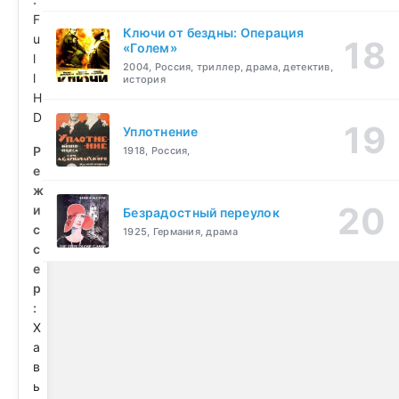
F
Ключи от бездны: Операция
u
«Голем»
l
2004, Россия, триллер, драма, детектив,
l
история
H
D
Уплотнение
Р
1918, Россия,
е
ж
и
Безрадостный переулок
с
1925, Германия, драма
с
е
р
:
Х
а
в
ь