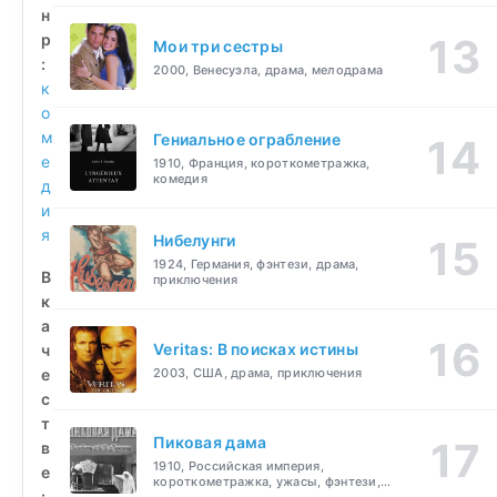
н
р
Мои три сестры
:
2000, Венесуэла, драма, мелодрама
к
о
м
Гениальное ограбление
е
1910, Франция, короткометражка,
комедия
д
и
я
Нибелунги
1924, Германия, фэнтези, драма,
В
приключения
к
а
Veritas: В поисках истины
ч
е
2003, США, драма, приключения
с
т
Пиковая дама
в
1910, Российская империя,
е
короткометражка, ужасы, фэнтези,
:
драма