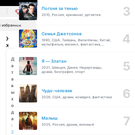
Погоня за тенью
0
2010, Россия, криминал, детектив
В избранное
Семья Джетсонов
Железная
1990, США, Тайвань, Филиппины, Китай,
хватка
мультфильм, мюзикл, фантастика,
комедия, семейный
(2010)
смотреть
Д
Я — Златан
бесплатно
а
2021, Швеция, Дания, Нидерланды,
т
драма, биография, спорт
а
в
Чудо-человек
ы
2026, США, драма, комедия, фантастика
х
о
д
Малыш
а
2025, Россия, драма, военный
:
2