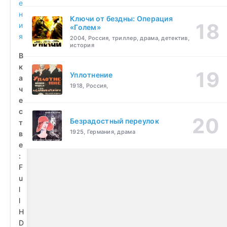
е
н
Ключи от бездны: Операция
и
«Голем»
я
2004, Россия, триллер, драма, детектив,
история
В
к
Уплотнение
а
1918, Россия,
ч
е
с
Безрадостный переулок
т
1925, Германия, драма
в
е
:
F
u
l
l
H
D