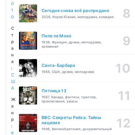
0
1
Сегодня снова всё распродано
0
2026, Корея Южная, мелодрама, комедия
С
т
Пепе ле Моко
р
1936, Франция, драма, мелодрама,
криминал
а
н
а
Санта-Барбара
:
1984, США, драма, мелодрама
С
Ш
А
Пятница 13
1987, Канада, фэнтези, триллер,
Ж
приключения, ужасы
а
н
BBC: Секреты Рейха. Тайны
р
нацизма
:
1998, Великобритания, документальный
в