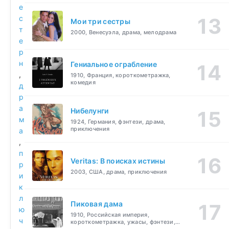
е
с
Мои три сестры
т
2000, Венесуэла, драма, мелодрама
е
р
н
Гениальное ограбление
,
1910, Франция, короткометражка,
комедия
д
р
а
Нибелунги
м
1924, Германия, фэнтези, драма,
приключения
а
,
п
Veritas: В поисках истины
р
2003, США, драма, приключения
и
к
л
Пиковая дама
ю
1910, Российская империя,
ч
короткометражка, ужасы, фэнтези,
драма