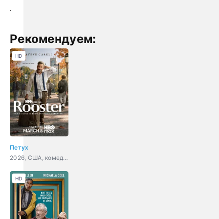
.
Рекомендуем:
HD
Петух
2026, США, комедия
HD