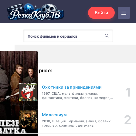
Войти
Популярное:
Охотники за привидениями
1997, США, мультфильм, ужасы,
фантастика, фэнтези, боевик, комедия,
приключения, семейный
Миллениум
2010, Швеция, Германия, Дания, боевик,
триллер, криминал, детектив