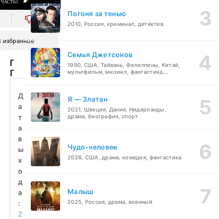
Погоня за тенью
0
2010, Россия, криминал, детектив
В избранное
Семья Джетсонов
Гарри
1990, США, Тайвань, Филиппины, Китай,
Поттер
мультфильм, мюзикл, фантастика,
комедия, семейный
и
Дары
Д
Я — Златан
Смерти:
а
2021, Швеция, Дания, Нидерланды,
Часть
т
драма, биография, спорт
I
а
(2010)
в
смотреть
Чудо-человек
ы
бесплатно
2026, США, драма, комедия, фантастика
х
о
д
Малыш
а
2025, Россия, драма, военный
:
2