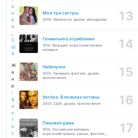
а
н
Мои три сестры
и
2000, Венесуэла, драма, мелодрама
я
,
Гениальное ограбление
С
1910, Франция, короткометражка,
Ш
комедия
А
Ж
Нибелунги
а
1924, Германия, фэнтези, драма,
приключения
н
р
:
Veritas: В поисках истины
ф
2003, США, драма, приключения
э
н
т
Пиковая дама
е
1910, Российская империя,
з
короткометражка, ужасы, фэнтези,
драма