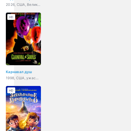
2026, США, Великобритания, фэнтези, приключения, драма
HD
Карнавал душ
1998, США, ужасы, драма, детектив
HD