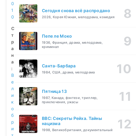
0
1
Сегодня снова всё распродано
0
2026, Корея Южная, мелодрама, комедия
С
т
Пепе ле Моко
р
1936, Франция, драма, мелодрама,
криминал
а
н
а
Санта-Барбара
:
1984, США, драма, мелодрама
В
е
л
Пятница 13
и
1987, Канада, фэнтези, триллер,
к
приключения, ужасы
о
б
BBC: Секреты Рейха. Тайны
р
нацизма
и
1998, Великобритания, документальный
т