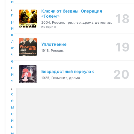
и
,
Ключи от бездны: Операция
п
«Голем»
р
2004, Россия, триллер, драма, детектив,
история
и
к
л
Уплотнение
ю
1918, Россия,
ч
е
н
Безрадостный переулок
и
1925, Германия, драма
я
,
с
е
м
е
й
н
ы