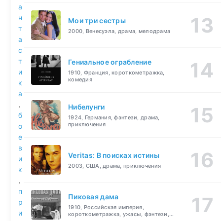
а
н
Мои три сестры
т
2000, Венесуэла, драма, мелодрама
а
с
т
Гениальное ограбление
и
1910, Франция, короткометражка,
комедия
к
а
,
Нибелунги
б
1924, Германия, фэнтези, драма,
приключения
о
е
в
Veritas: В поисках истины
и
2003, США, драма, приключения
к
,
п
Пиковая дама
р
1910, Российская империя,
и
короткометражка, ужасы, фэнтези,
драма