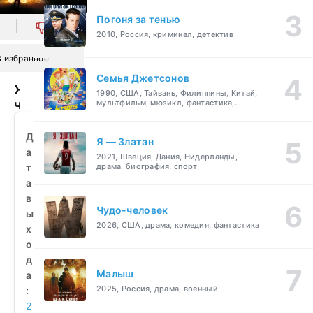
Погоня за тенью
0
2010, Россия, криминал, детектив
В избранное
Семья Джетсонов
Железный
1990, США, Тайвань, Филиппины, Китай,
человек
мультфильм, мюзикл, фантастика,
комедия, семейный
2
(2010)
Д
Я — Златан
смотреть
а
2021, Швеция, Дания, Нидерланды,
бесплатно
т
драма, биография, спорт
а
в
Чудо-человек
ы
2026, США, драма, комедия, фантастика
х
о
д
Малыш
а
2025, Россия, драма, военный
:
2