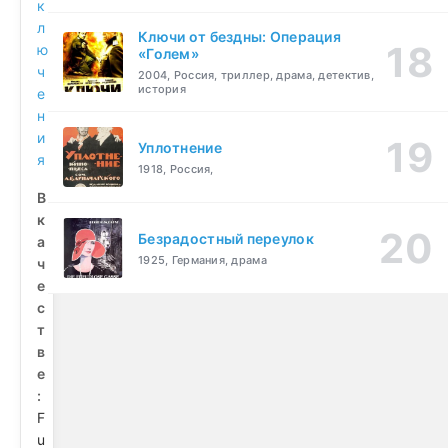
к
л
Ключи от бездны: Операция
ю
«Голем»
ч
2004, Россия, триллер, драма, детектив,
история
е
н
и
Уплотнение
я
1918, Россия,
В
к
Безрадостный переулок
а
1925, Германия, драма
ч
е
с
т
в
е
:
F
u