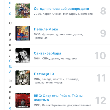
0
1
Сегодня снова всё распродано
0
2026, Корея Южная, мелодрама, комедия
С
т
Пепе ле Моко
р
1936, Франция, драма, мелодрама,
криминал
а
н
а
Санта-Барбара
:
1984, США, драма, мелодрама
С
Ш
А
Пятница 13
1987, Канада, фэнтези, триллер,
Ж
приключения, ужасы
а
н
BBC: Секреты Рейха. Тайны
р
нацизма
:
1998, Великобритания, документальный
ф