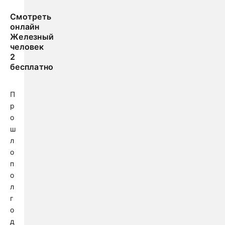
Смотреть
онлайн
Железный
человек
2
бесплатно
П
р
о
ш
л
о
п
о
л
г
о
д