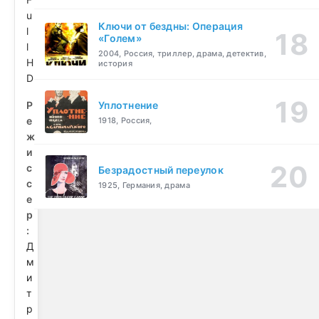
u
Ключи от бездны: Операция
l
«Голем»
l
2004, Россия, триллер, драма, детектив,
H
история
D
Р
Уплотнение
е
1918, Россия,
ж
и
с
Безрадостный переулок
с
1925, Германия, драма
е
р
:
Д
м
и
т
р