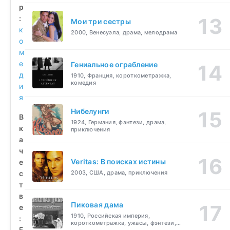
р
:
Мои три сестры
к
2000, Венесуэла, драма, мелодрама
о
м
е
Гениальное ограбление
д
1910, Франция, короткометражка,
комедия
и
я
Нибелунги
В
1924, Германия, фэнтези, драма,
к
приключения
а
ч
Veritas: В поисках истины
е
с
2003, США, драма, приключения
т
в
Пиковая дама
е
1910, Российская империя,
:
короткометражка, ужасы, фэнтези,
F
драма