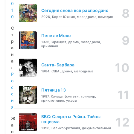
0
1
Сегодня снова всё распродано
0
2026, Корея Южная, мелодрама, комедия
С
т
Пепе ле Моко
р
1936, Франция, драма, мелодрама,
криминал
а
н
а
Санта-Барбара
:
1984, США, драма, мелодрама
Р
о
с
Пятница 13
с
1987, Канада, фэнтези, триллер,
и
приключения, ужасы
я
BBC: Секреты Рейха. Тайны
Ж
нацизма
а
1998, Великобритания, документальный
н