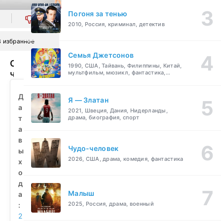
Погоня за тенью
0
2010, Россия, криминал, детектив
В избранное
Семья Джетсонов
О
1990, США, Тайвань, Филиппины, Китай,
чём
мультфильм, мюзикл, фантастика,
комедия, семейный
говорят
мужчины
Д
Я — Златан
(2010)
а
2021, Швеция, Дания, Нидерланды,
смотреть
т
драма, биография, спорт
бесплатно
а
в
Чудо-человек
ы
2026, США, драма, комедия, фантастика
х
о
д
Малыш
а
2025, Россия, драма, военный
:
2