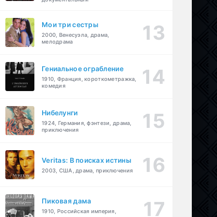
Мои три сестры
2000, Венесуэла, драма,
мелодрама
Гениальное ограбление
1910, Франция, короткометражка,
комедия
Нибелунги
1924, Германия, фэнтези, драма,
приключения
Veritas: В поисках истины
2003, США, драма, приключения
Пиковая дама
1910, Российская империя,