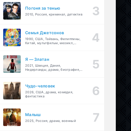
Погоня за тенью
2010, Россия, криминал, детектив
Семья Джетсонов
1990, США, Тайвань, Филиппины,
Китай, мультфильм, мюзикл,
фантастика, комедия, семейный
Я — Златан
2021, Швеция, Дания,
Нидерланды, драма, биография,
спорт
Чудо-человек
2026, США, драма, комедия,
фантастика
Малыш
2025, Россия, драма, военный