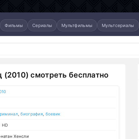
Фильмы
Сериалы
Мультфильмы
Мультсериалы
 (2010) смотреть бесплатно
010
риминал
,
биография
,
боевик
l HD
натан Хенсли