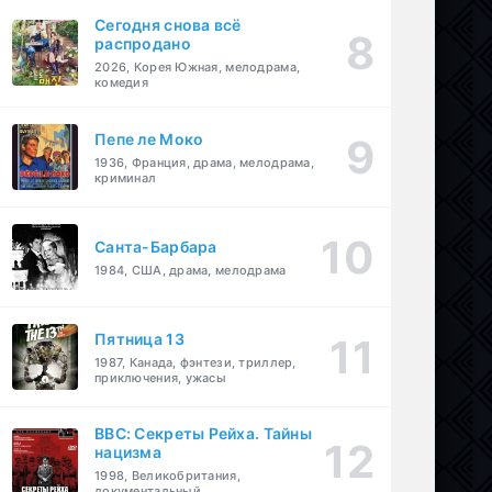
Сегодня снова всё
распродано
2026, Корея Южная, мелодрама,
комедия
Пепе ле Моко
1936, Франция, драма, мелодрама,
криминал
Санта-Барбара
1984, США, драма, мелодрама
Пятница 13
1987, Канада, фэнтези, триллер,
приключения, ужасы
BBC: Секреты Рейха. Тайны
нацизма
1998, Великобритания,
документальный