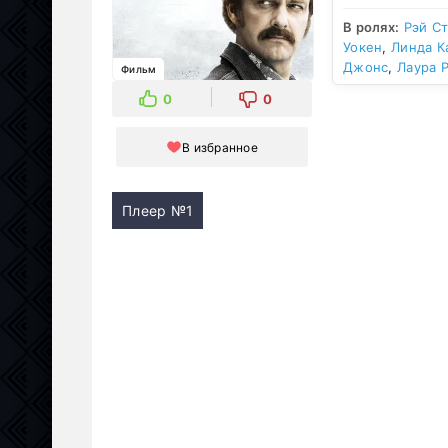
В ролях:
Рэй С
Уокен
,
Линда К
Джонс
,
Лаура 
Фильм
0
0
В избранное
Плеер №1