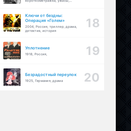
короткометражка, ужасы,
фэнтези, драма
Ключи от бездны:
Операция «Голем»
2004, Россия, триллер, драма,
детектив, история
Уплотнение
1918, Россия,
Безрадостный переулок
1925, Германия, драма