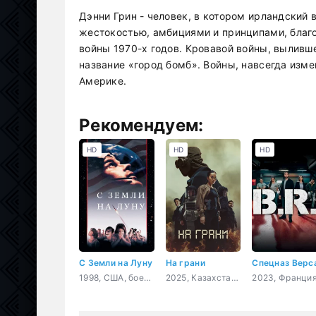
Дэнни Грин - человек, в котором ирландский
жестокостью, амбициями и принципами, благо
войны 1970-х годов. Кровавой войны, выливше
название «город бомб». Войны, навсегда изм
Америке.
Рекомендуем:
HD
HD
HD
С Земли на Луну
На грани
1998, США, боевик, триллер, драма, история
2025, Казахстан, триллер, драма