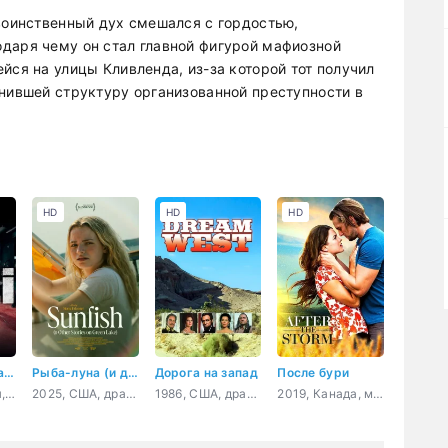
 воинственный дух смешался с гордостью,
даря чему он стал главной фигурой мафиозной
йся на улицы Кливленда, из-за которой тот получил
енившей структуру организованной преступности в
HD
HD
HD
Спецназ Версаля
Рыба-луна (и другие истории о Грин-Лейк)
Дорога на запад
После бури
2023, Франция, боевик
2025, США, драма
1986, США, драма, вестерн, биография
2019, Канада, мелодрама