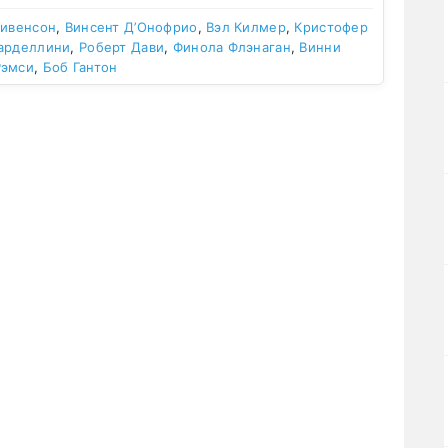
тивенсон
,
Винсент Д’Онофрио
,
Вэл Килмер
,
Кристофер
арделлини
,
Роберт Дави
,
Финола Флэнаган
,
Винни
Рэмси
,
Боб Гантон