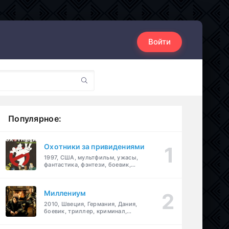
Войти
Популярное:
Охотники за привидениями
1997, США, мультфильм, ужасы,
фантастика, фэнтези, боевик,
комедия, приключения, семейный
Миллениум
2010, Швеция, Германия, Дания,
боевик, триллер, криминал,
детектив