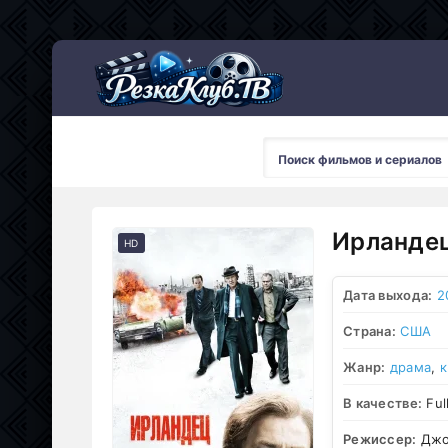
Мультсериалы
Ирландец
HD
Дата выхода:
2
Страна:
США
Жанр:
драма
,
к
В качестве:
Ful
Режиссер:
Джо