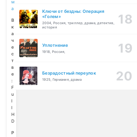
м
а
Ключи от бездны: Операция
«Голем»
В
2004, Россия, триллер, драма, детектив,
к
история
а
ч
Уплотнение
е
1918, Россия,
с
т
в
Безрадостный переулок
е
1925, Германия, драма
:
F
u
l
l
H
D
Р