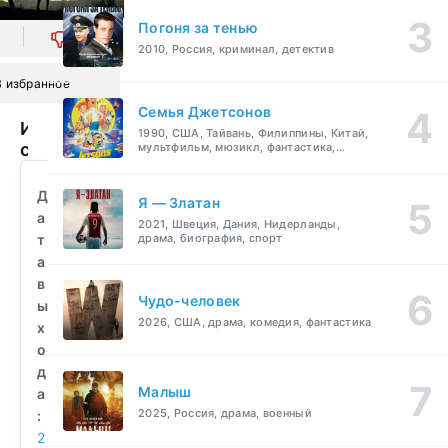
Погоня за тенью
0
2010, Россия, криминал, детектив
В избранное
Семья Джетсонов
Игры
1990, США, Тайвань, Филиппины, Китай,
страсти
мультфильм, мюзикл, фантастика,
комедия, семейный
(2010)
смотреть
Д
Я — Златан
бесплатно
а
2021, Швеция, Дания, Нидерланды,
т
драма, биография, спорт
а
в
Чудо-человек
ы
2026, США, драма, комедия, фантастика
х
о
д
Малыш
а
2025, Россия, драма, военный
:
2