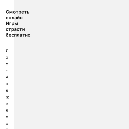
Смотреть
онлайн
Игры
страсти
бесплатно
Л
о
с
-
А
н
д
ж
е
л
е
с