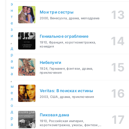
э
н
Мои три сестры
т
2000, Венесуэла, драма, мелодрама
е
з
и
Гениальное ограбление
,
1910, Франция, короткометражка,
комедия
д
р
а
Нибелунги
м
1924, Германия, фэнтези, драма,
приключения
а
,
м
Veritas: В поисках истины
е
2003, США, драма, приключения
л
о
д
Пиковая дама
р
1910, Российская империя,
а
короткометражка, ужасы, фэнтези,
драма