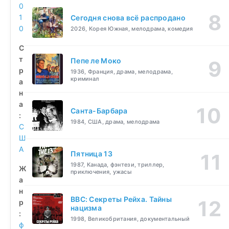
0
1
Сегодня снова всё распродано
0
2026, Корея Южная, мелодрама, комедия
С
т
Пепе ле Моко
р
1936, Франция, драма, мелодрама,
криминал
а
н
а
Санта-Барбара
:
1984, США, драма, мелодрама
С
Ш
А
Пятница 13
1987, Канада, фэнтези, триллер,
Ж
приключения, ужасы
а
н
BBC: Секреты Рейха. Тайны
р
нацизма
:
1998, Великобритания, документальный
ф