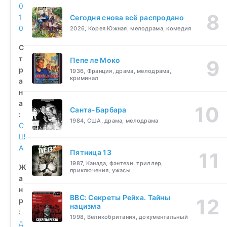
0
1
Сегодня снова всё распродано
0
2026, Корея Южная, мелодрама, комедия
С
т
Пепе ле Моко
р
1936, Франция, драма, мелодрама,
криминал
а
н
а
Санта-Барбара
:
1984, США, драма, мелодрама
С
Ш
А
Пятница 13
1987, Канада, фэнтези, триллер,
Ж
приключения, ужасы
а
н
BBC: Секреты Рейха. Тайны
р
нацизма
:
1998, Великобритания, документальный
д