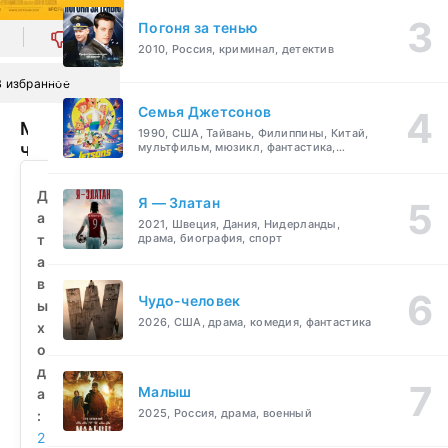
Погоня за тенью
0
2010, Россия, криминал, детектив
В избранное
Семья Джетсонов
Мир
1990, США, Тайвань, Филиппины, Китай,
через
мультфильм, мюзикл, фантастика,
комедия, семейный
замочную
скважину
Д
Я — Златан
(2010)
а
2021, Швеция, Дания, Нидерланды,
смотреть
т
драма, биография, спорт
бесплатно
а
в
Чудо-человек
ы
2026, США, драма, комедия, фантастика
х
о
д
Малыш
а
2025, Россия, драма, военный
:
2