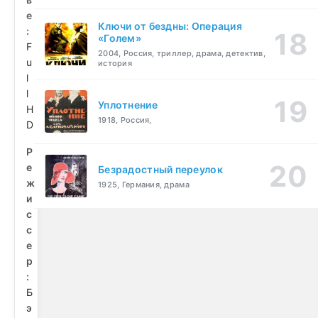
е
Ключи от бездны: Операция
:
«Голем»
F
2004, Россия, триллер, драма, детектив,
u
история
l
l
Уплотнение
H
1918, Россия,
D
Р
е
Безрадостный переулок
ж
1925, Германия, драма
и
с
с
е
р
:
Б
э