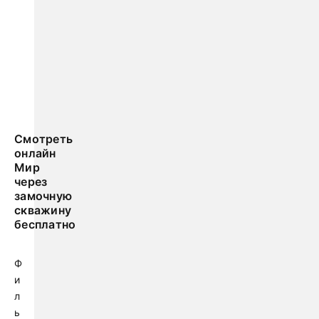
Смотреть
онлайн
Мир
через
замочную
скважину
бесплатно
Ф
и
л
ь