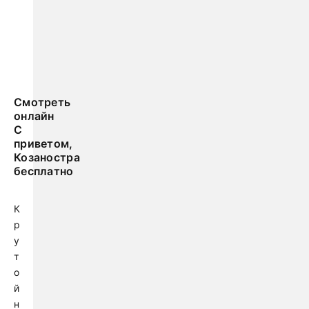
Смотреть
онлайн
С
приветом,
Козаностра
бесплатно
К
р
у
т
о
й
н