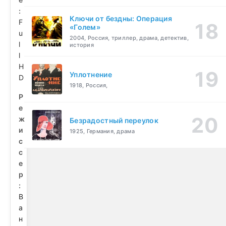
:
Ключи от бездны: Операция
F
«Голем»
u
2004, Россия, триллер, драма, детектив,
l
история
l
H
Уплотнение
D
1918, Россия,
Р
е
ж
Безрадостный переулок
и
1925, Германия, драма
с
с
е
р
:
В
а
н