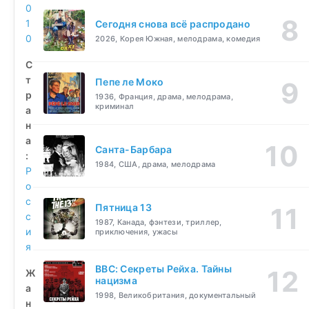
0
1
Сегодня снова всё распродано
0
2026, Корея Южная, мелодрама, комедия
С
т
Пепе ле Моко
р
1936, Франция, драма, мелодрама,
криминал
а
н
а
Санта-Барбара
:
1984, США, драма, мелодрама
Р
о
с
Пятница 13
с
1987, Канада, фэнтези, триллер,
и
приключения, ужасы
я
BBC: Секреты Рейха. Тайны
Ж
нацизма
а
1998, Великобритания, документальный
н