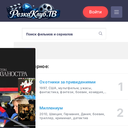
Войти
Популярное:
Охотники за привидениями
1997, США, мультфильм, ужасы,
фантастика, фэнтези, боевик, комедия,
приключения, семейный
Миллениум
2010, Швеция, Германия, Дания, боевик,
триллер, криминал, детектив