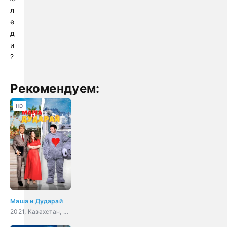
л
е
д
и
?
Рекомендуем:
HD
Маша и Дударай
2021, Казахстан, мелодрама, комедия