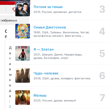
Погоня за тенью
0
2010, Россия, криминал, детектив
В избранное
Семья Джетсонов
С
1990, США, Тайвань, Филиппины, Китай,
приветом,
мультфильм, мюзикл, фантастика,
комедия, семейный
Козаностра
(2010)
Д
Я — Златан
смотреть
а
2021, Швеция, Дания, Нидерланды,
бесплатно
т
драма, биография, спорт
а
в
Чудо-человек
ы
2026, США, драма, комедия, фантастика
х
о
д
Малыш
а
2025, Россия, драма, военный
:
2