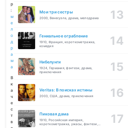
р
:
Мои три сестры
м
2000, Венесуэла, драма, мелодрама
е
л
о
Гениальное ограбление
д
1910, Франция, короткометражка,
комедия
р
а
м
Нибелунги
а
1924, Германия, фэнтези, драма,
приключения
В
к
Veritas: В поисках истины
а
ч
2003, США, драма, приключения
е
с
Пиковая дама
т
1910, Российская империя,
в
короткометражка, ужасы, фэнтези,
е
драма