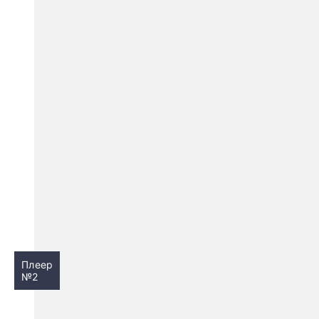
Плеер
№2