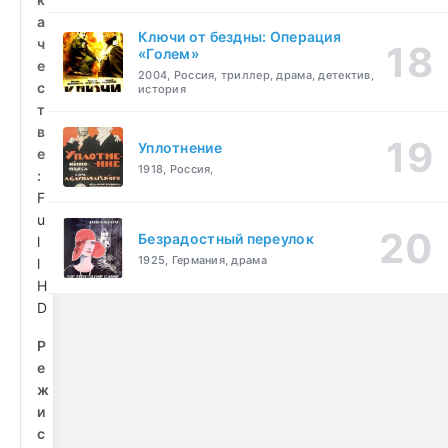
а
Ключи от бездны: Операция
ч
«Голем»
е
2004, Россия, триллер, драма, детектив,
с
история
т
в
Уплотнение
е
1918, Россия,
:
F
u
Безрадостный переулок
l
1925, Германия, драма
l
H
D
Р
е
ж
и
с