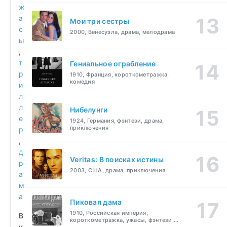
ж
а
Мои три сестры
с
2000, Венесуэла, драма, мелодрама
ы
,
т
Гениальное ограбление
р
1910, Франция, короткометражка,
комедия
и
л
л
Нибелунги
е
1924, Германия, фэнтези, драма,
приключения
р
,
д
Veritas: В поисках истины
р
2003, США, драма, приключения
а
м
а
Пиковая дама
1910, Российская империя,
В
короткометражка, ужасы, фэнтези,
к
драма