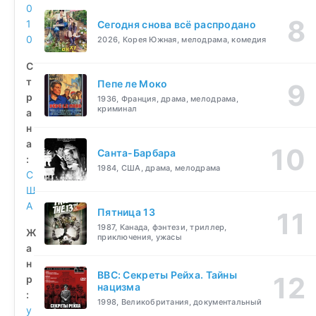
0
1
Сегодня снова всё распродано
0
2026, Корея Южная, мелодрама, комедия
С
т
Пепе ле Моко
р
1936, Франция, драма, мелодрама,
криминал
а
н
а
Санта-Барбара
:
1984, США, драма, мелодрама
С
Ш
А
Пятница 13
1987, Канада, фэнтези, триллер,
Ж
приключения, ужасы
а
н
BBC: Секреты Рейха. Тайны
р
нацизма
:
1998, Великобритания, документальный
у