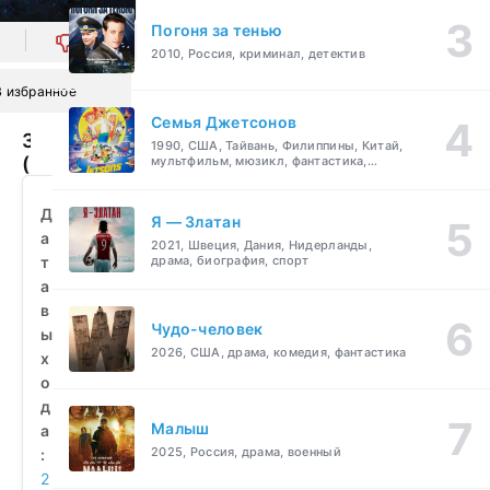
Погоня за тенью
0
2010, Россия, криминал, детектив
В избранное
Семья Джетсонов
Замерзшие
1990, США, Тайвань, Филиппины, Китай,
(2010)
мультфильм, мюзикл, фантастика,
комедия, семейный
смотреть
бесплатно
Д
Я — Златан
а
2021, Швеция, Дания, Нидерланды,
т
драма, биография, спорт
а
в
Чудо-человек
ы
2026, США, драма, комедия, фантастика
х
о
д
Малыш
а
2025, Россия, драма, военный
:
2