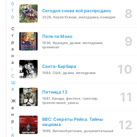
0
1
Сегодня снова всё распродано
0
2026, Корея Южная, мелодрама, комедия
С
т
Пепе ле Моко
р
1936, Франция, драма, мелодрама,
криминал
а
н
а
Санта-Барбара
:
1984, США, драма, мелодрама
С
Ш
А
Пятница 13
1987, Канада, фэнтези, триллер,
Ж
приключения, ужасы
а
н
BBC: Секреты Рейха. Тайны
р
нацизма
:
1998, Великобритания, документальный
д