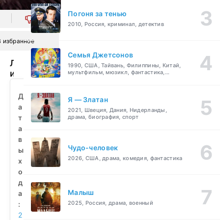
Погоня за тенью
0
2010, Россия, криминал, детектив
В избранное
Семья Джетсонов
Любовь
1990, США, Тайвань, Филиппины, Китай,
и
мультфильм, мюзикл, фантастика,
комедия, семейный
другие
лекарства
Д
Я — Златан
(2010)
а
2021, Швеция, Дания, Нидерланды,
смотреть
т
драма, биография, спорт
бесплатно
а
в
Чудо-человек
ы
2026, США, драма, комедия, фантастика
х
о
д
Малыш
а
2025, Россия, драма, военный
:
2