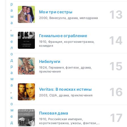
р
а
Мои три сестры
м
2000, Венесуэла, драма, мелодрама
а
,
м
Гениальное ограбление
е
1910, Франция, короткометражка,
комедия
л
о
д
Нибелунги
р
1924, Германия, фэнтези, драма,
приключения
а
м
а
Veritas: В поисках истины
,
2003, США, драма, приключения
к
о
м
Пиковая дама
е
1910, Российская империя,
д
короткометражка, ужасы, фэнтези,
драма