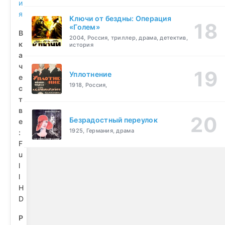
и
я
Ключи от бездны: Операция
«Голем»
В
2004, Россия, триллер, драма, детектив,
к
история
а
ч
Уплотнение
е
1918, Россия,
с
т
в
Безрадостный переулок
е
1925, Германия, драма
:
F
u
l
l
H
D
Р