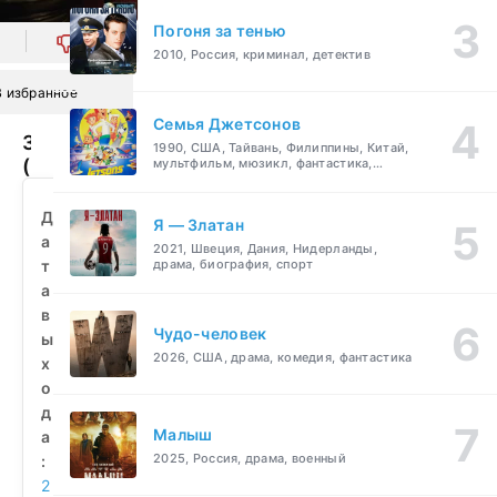
Погоня за тенью
0
2010, Россия, криминал, детектив
В избранное
Семья Джетсонов
Замученный
1990, США, Тайвань, Филиппины, Китай,
(2010)
мультфильм, мюзикл, фантастика,
комедия, семейный
смотреть
бесплатно
Д
Я — Златан
а
2021, Швеция, Дания, Нидерланды,
т
драма, биография, спорт
а
в
Чудо-человек
ы
2026, США, драма, комедия, фантастика
х
о
д
Малыш
а
2025, Россия, драма, военный
:
2