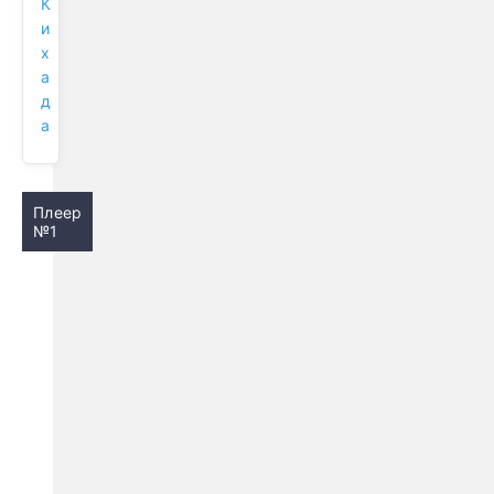
К
и
х
а
д
а
Плеер
№1