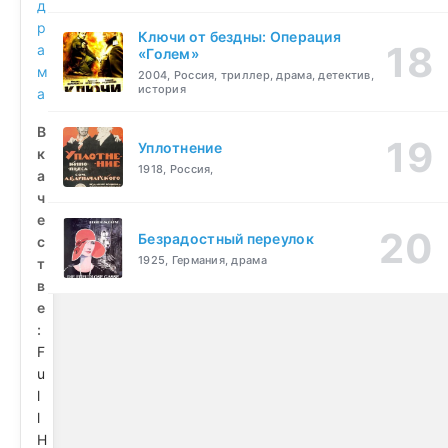
д
р
Ключи от бездны: Операция
а
«Голем»
м
2004, Россия, триллер, драма, детектив,
история
а
В
Уплотнение
к
1918, Россия,
а
ч
е
Безрадостный переулок
с
1925, Германия, драма
т
в
е
:
F
u
l
l
H