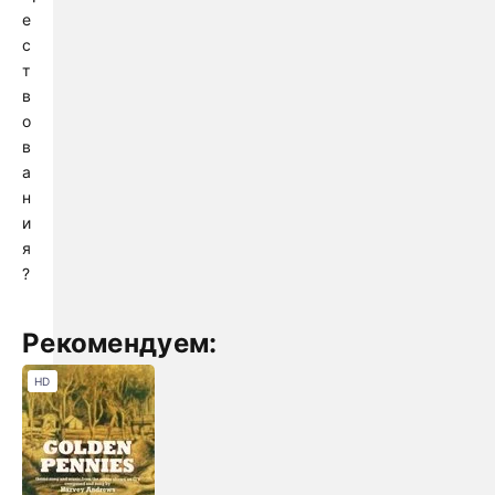
е
с
т
в
о
в
а
н
и
я
?
Рекомендуем:
HD