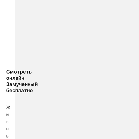
Смотреть
онлайн
Замученный
бесплатно
Ж
и
з
н
ь