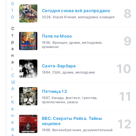
0
1
Сегодня снова всё распродано
0
2026, Корея Южная, мелодрама, комедия
С
т
Пепе ле Моко
р
1936, Франция, драма, мелодрама,
криминал
а
н
а
Санта-Барбара
:
1984, США, драма, мелодрама
С
Ш
А
Пятница 13
,
1987, Канада, фэнтези, триллер,
К
приключения, ужасы
а
н
BBC: Секреты Рейха. Тайны
а
нацизма
д
1998, Великобритания, документальный
а