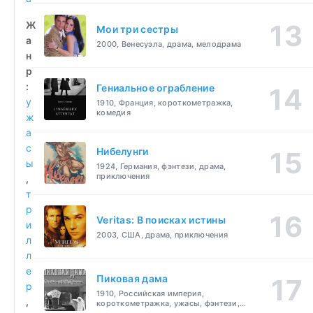
Ж
Мои три сестры
а
2000, Венесуэла, драма, мелодрама
н
р
:
Гениальное ограбление
у
1910, Франция, короткометражка,
комедия
ж
а
с
Нибелунги
ы
1924, Германия, фэнтези, драма,
приключения
,
т
р
Veritas: В поисках истины
и
2003, США, драма, приключения
л
л
е
Пиковая дама
р
1910, Российская империя,
,
короткометражка, ужасы, фэнтези,
драма