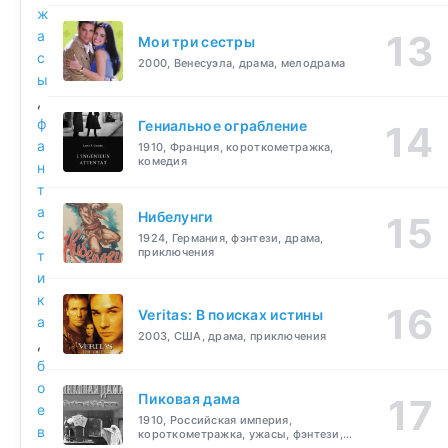
ж
а
Мои три сестры
с
2000, Венесуэла, драма, мелодрама
ы
,
ф
Гениальное ограбление
а
1910, Франция, короткометражка,
комедия
н
т
а
Нибелунги
с
1924, Германия, фэнтези, драма,
приключения
т
и
к
Veritas: В поисках истины
а
2003, США, драма, приключения
,
б
о
Пиковая дама
е
1910, Российская империя,
в
короткометражка, ужасы, фэнтези,
драма