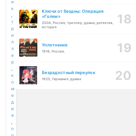
и
к
Ключи от бездны: Операция
,
«Голем»
т
2004, Россия, триллер, драма, детектив,
история
р
и
л
Уплотнение
л
1918, Россия,
е
р
,
Безрадостный переулок
к
1925, Германия, драма
о
м
е
д
и
я
,
п
р