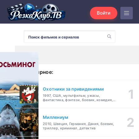
Войти
Популярное:
Охотники за привидениями
1997, США, мультфильм, ужасы,
фантастика, фэнтези, боевик, комедия,
приключения, семейный
Миллениум
2010, Швеция, Германия, Дания, боевик,
триллер, криминал, детектив