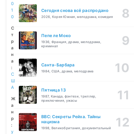
0
1
Сегодня снова всё распродано
0
2026, Корея Южная, мелодрама, комедия
С
т
Пепе ле Моко
р
1936, Франция, драма, мелодрама,
криминал
а
н
а
Санта-Барбара
:
1984, США, драма, мелодрама
С
Ш
А
Пятница 13
1987, Канада, фэнтези, триллер,
Ж
приключения, ужасы
а
н
BBC: Секреты Рейха. Тайны
р
нацизма
:
1998, Великобритания, документальный
у