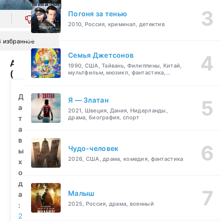
Погоня за тенью
0
2010, Россия, криминал, детектив
В избранное
Семья Джетсонов
Акулосьминог
1990, США, Тайвань, Филиппины, Китай,
(2010)
мультфильм, мюзикл, фантастика,
комедия, семейный
смотреть
бесплатно
Д
Я — Златан
а
2021, Швеция, Дания, Нидерланды,
т
драма, биография, спорт
а
в
Чудо-человек
ы
2026, США, драма, комедия, фантастика
х
о
д
Малыш
а
2025, Россия, драма, военный
:
2