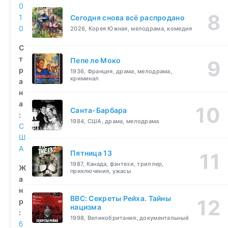
0
1
Сегодня снова всё распродано
0
2026, Корея Южная, мелодрама, комедия
С
т
Пепе ле Моко
р
1936, Франция, драма, мелодрама,
криминал
а
н
а
Санта-Барбара
:
1984, США, драма, мелодрама
С
Ш
А
Пятница 13
1987, Канада, фэнтези, триллер,
Ж
приключения, ужасы
а
н
BBC: Секреты Рейха. Тайны
р
нацизма
:
1998, Великобритания, документальный
б