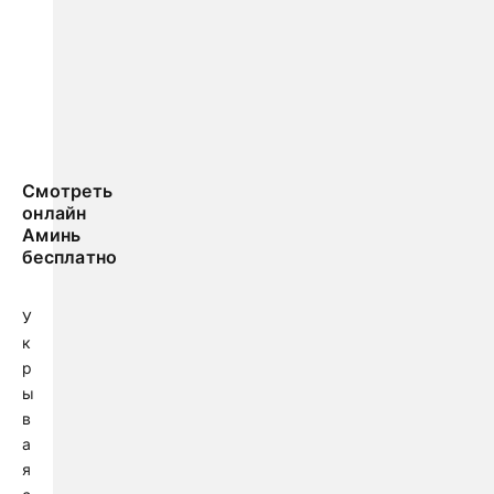
Смотреть
онлайн
Аминь
бесплатно
У
к
р
ы
в
а
я