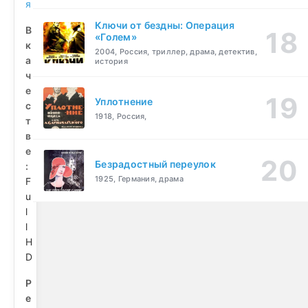
я
Ключи от бездны: Операция
В
«Голем»
к
2004, Россия, триллер, драма, детектив,
а
история
ч
е
Уплотнение
с
1918, Россия,
т
в
е
Безрадостный переулок
:
1925, Германия, драма
F
u
l
l
H
D
Р
е