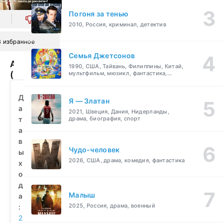
Погоня за тенью
0
2010, Россия, криминал, детектив
В избранное
Семья Джетсонов
Аминь
1990, США, Тайвань, Филиппины, Китай,
(2010)
мультфильм, мюзикл, фантастика,
комедия, семейный
смотреть
бесплатно
Д
Я — Златан
а
2021, Швеция, Дания, Нидерланды,
т
драма, биография, спорт
а
в
Чудо-человек
ы
2026, США, драма, комедия, фантастика
х
о
д
Малыш
а
2025, Россия, драма, военный
:
2