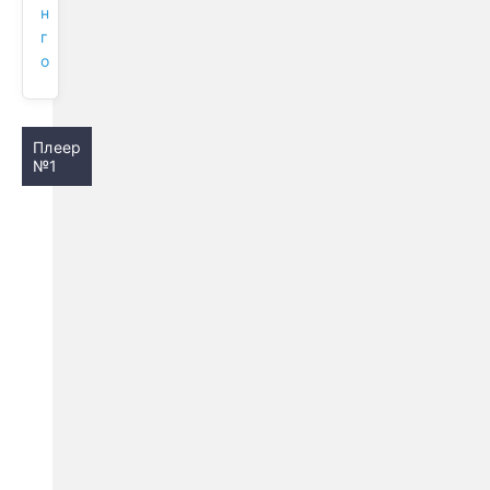
н
г
о
Плеер
№1