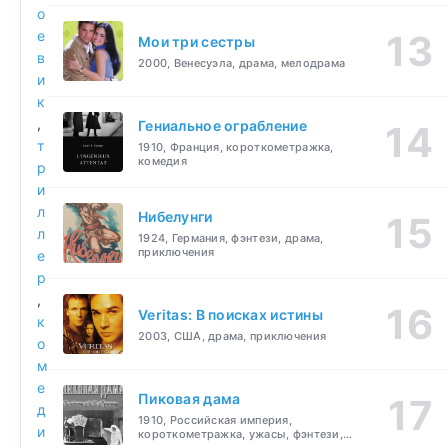
о
е
Мои три сестры
в
2000, Венесуэла, драма, мелодрама
и
к
,
Гениальное ограбление
т
1910, Франция, короткометражка,
комедия
р
и
л
Нибелунги
л
1924, Германия, фэнтези, драма,
приключения
е
р
,
Veritas: В поисках истины
к
2003, США, драма, приключения
о
м
е
Пиковая дама
д
1910, Российская империя,
и
короткометражка, ужасы, фэнтези,
драма