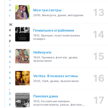
о
н
Мои три сестры
г
2000, Венесуэла, драма, мелодрама
Ж
а
Гениальное ограбление
н
1910, Франция, короткометражка,
комедия
р
:
ф
Нибелунги
э
1924, Германия, фэнтези, драма,
приключения
н
т
е
Veritas: В поисках истины
з
2003, США, драма, приключения
и
,
б
Пиковая дама
о
1910, Российская империя,
е
короткометражка, ужасы, фэнтези,
драма