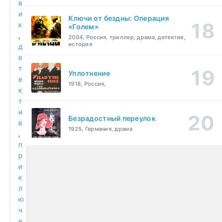
в
и
Ключи от бездны: Операция
к
«Голем»
,
2004, Россия, триллер, драма, детектив,
история
д
е
т
Уплотнение
е
1918, Россия,
к
т
и
Безрадостный переулок
в
1925, Германия, драма
,
п
р
и
к
л
ю
ч
е