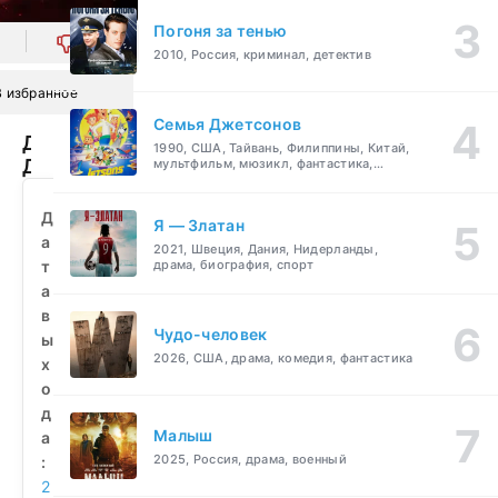
Погоня за тенью
0
2010, Россия, криминал, детектив
В избранное
Семья Джетсонов
Детектив
1990, США, Тайвань, Филиппины, Китай,
Ди
мультфильм, мюзикл, фантастика,
комедия, семейный
и
тайна
Д
Я — Златан
призрачного
а
2021, Швеция, Дания, Нидерланды,
пламени
т
драма, биография, спорт
(2010)
а
смотреть
в
бесплатно
Чудо-человек
ы
2026, США, драма, комедия, фантастика
х
о
д
Малыш
а
2025, Россия, драма, военный
:
2