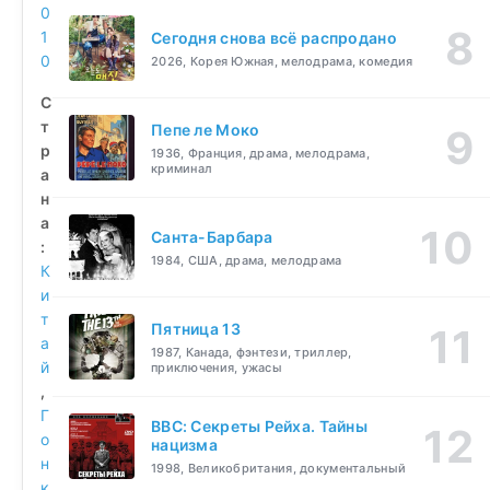
0
1
Сегодня снова всё распродано
0
2026, Корея Южная, мелодрама, комедия
С
т
Пепе ле Моко
р
1936, Франция, драма, мелодрама,
криминал
а
н
а
Санта-Барбара
:
1984, США, драма, мелодрама
К
и
т
Пятница 13
а
1987, Канада, фэнтези, триллер,
й
приключения, ужасы
,
Г
BBC: Секреты Рейха. Тайны
о
нацизма
н
1998, Великобритания, документальный
к