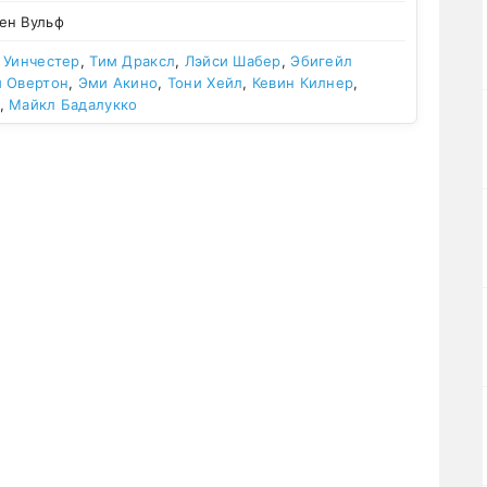
ен Вульф
 Уинчестер
,
Тим Драксл
,
Лэйси Шабер
,
Эбигейл
и Овертон
,
Эми Акино
,
Тони Хейл
,
Кевин Килнер
,
,
Майкл Бадалукко