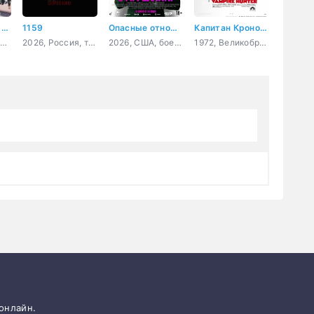
У моего парня 3-я группа крови
1159
Опасные отношения
Капитан Кронос: Охотник на вампиров
2005, Корея Южная, мелодрама, комедия
2026, Россия, триллер, детектив, криминал
2026, США, боевик, триллер, комедия
1972, Великобритания, ужасы, детектив, приключения
 онлайн.