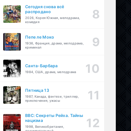
Сегодня снова всё
распродано
2026, Корея Южная, мелодрама,
комедия
Пепе ле Моко
1936, Франция, драма, мелодрама,
криминал
Санта-Барбара
1984, США, драма, мелодрама
Пятница 13
1987, Канада, фэнтези, триллер,
приключения, ужасы
BBC: Секреты Рейха. Тайны
нацизма
1998, Великобритания,
документальный