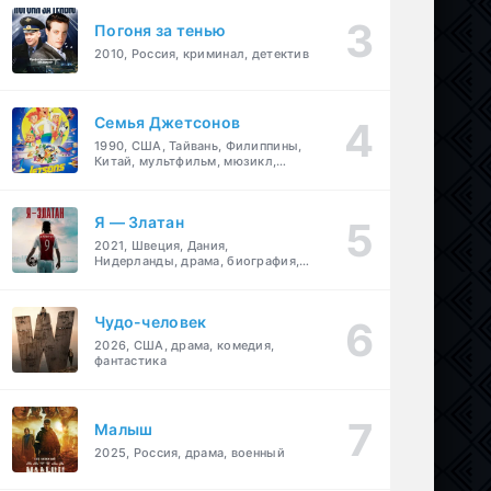
Погоня за тенью
2010, Россия, криминал, детектив
Семья Джетсонов
1990, США, Тайвань, Филиппины,
Китай, мультфильм, мюзикл,
фантастика, комедия, семейный
Я — Златан
2021, Швеция, Дания,
Нидерланды, драма, биография,
спорт
Чудо-человек
2026, США, драма, комедия,
фантастика
Малыш
2025, Россия, драма, военный