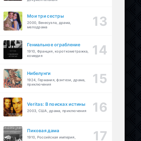
Мои три сестры
2000, Венесуэла, драма,
мелодрама
Гениальное ограбление
1910, Франция, короткометражка,
комедия
Нибелунги
1924, Германия, фэнтези, драма,
приключения
Veritas: В поисках истины
2003, США, драма, приключения
Пиковая дама
1910, Российская империя,