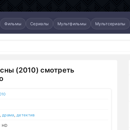
Фильмы
Сериалы
Мультфильмы
Мультсериалы
сны (2010) смотреть
о
010
,
драма
,
детектив
l HD