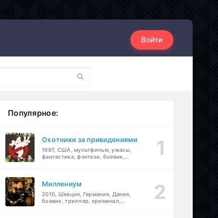
Войти
Популярное:
Охотники за привидениями
1997, США, мультфильм, ужасы,
фантастика, фэнтези, боевик,
комедия, приключения, семейный
Миллениум
2010, Швеция, Германия, Дания,
боевик, триллер, криминал,
детектив