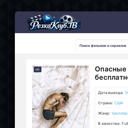
Мультсериалы
Опасные 
HD
бесплатн
Дата выхода:
2
Страна:
США
Жанр:
триллер
В качестве:
Ful