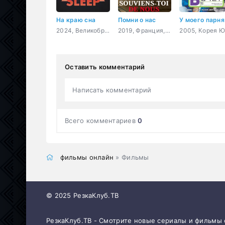
На краю сна
Помни о нас
2024, Великобритания, США, Канада, триллер, детектив
2019, Франция, драма
Оставить комментарий
Написать комментарий
Всего комментариев
0
фильмы онлайн
» Фильмы
© 2025 РезкаКлуб.ТВ
РезкаКлуб.ТВ - Смотрите новые сериалы и фильмы