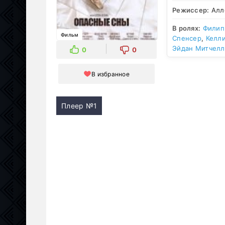
Режиссер:
Алл
В ролях:
Филип
Фильм
Спенсер
,
Келл
Эйдан Митчелл
0
0
В избранное
Плеер №1