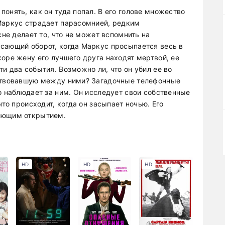
онять, как он туда попал. В его голове множество
Маркус страдает парасомнией, редким
сне делает то, что не может вспомнить на
сающий оборот, когда Маркус просыпается весь в
оре жену его лучшего друга находят мертвой, ее
и два события. Возможно ли, что он убил ее во
ествовавшую между ними? Загадочные телефонные
о наблюдает за ним. Он исследует свои собственные
что происходит, когда он засыпает ночью. Его
ующим открытием.
HD
HD
HD