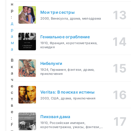
н
р
Мои три сестры
:
2000, Венесуэла, драма, мелодрама
д
р
а
Гениальное ограбление
м
1910, Франция, короткометражка,
комедия
а
В
Нибелунги
к
1924, Германия, фэнтези, драма,
а
приключения
ч
е
Veritas: В поисках истины
с
т
2003, США, драма, приключения
в
е
Пиковая дама
:
1910, Российская империя,
F
короткометражка, ужасы, фэнтези,
u
драма