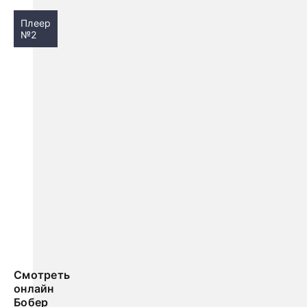
Плеер
№2
Смотреть
онлайн
Бобер