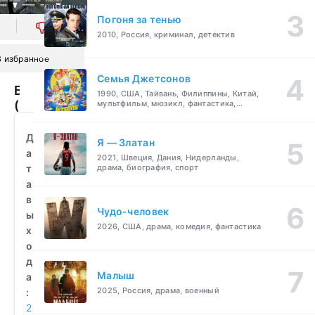
Погоня за тенью
0
2010, Россия, криминал, детектив
В избранное
Семья Джетсонов
Бобер
1990, США, Тайвань, Филиппины, Китай,
(2010)
мультфильм, мюзикл, фантастика,
комедия, семейный
смотреть
бесплатно
Д
Я — Златан
а
2021, Швеция, Дания, Нидерланды,
т
драма, биография, спорт
а
в
Чудо-человек
ы
2026, США, драма, комедия, фантастика
х
о
д
Малыш
а
2025, Россия, драма, военный
:
2