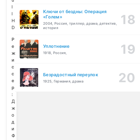
l
Ключи от бездны: Операция
l
«Голем»
H
2004, Россия, триллер, драма, детектив,
D
история
Р
е
Уплотнение
ж
1918, Россия,
и
с
с
Безрадостный переулок
е
1925, Германия, драма
р
:
Д
ж
о
д
и
Ф