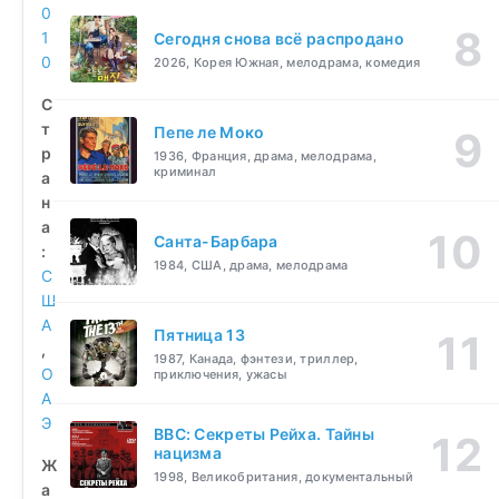
0
1
Сегодня снова всё распродано
0
2026, Корея Южная, мелодрама, комедия
С
т
Пепе ле Моко
р
1936, Франция, драма, мелодрама,
криминал
а
н
а
Санта-Барбара
:
1984, США, драма, мелодрама
С
Ш
А
Пятница 13
,
1987, Канада, фэнтези, триллер,
О
приключения, ужасы
А
Э
BBC: Секреты Рейха. Тайны
нацизма
Ж
1998, Великобритания, документальный
а