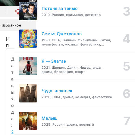
Погоня за тенью
0
2010, Россия, криминал, детектив
В избранное
Семья Джетсонов
Рожденный
1990, США, Тайвань, Филиппины, Китай,
побеждать
мультфильм, мюзикл, фантастика,
комедия, семейный
(2010)
смотреть
Д
Я — Златан
бесплатно
а
2021, Швеция, Дания, Нидерланды,
т
драма, биография, спорт
а
в
Чудо-человек
ы
2026, США, драма, комедия, фантастика
х
о
д
Малыш
а
2025, Россия, драма, военный
:
2