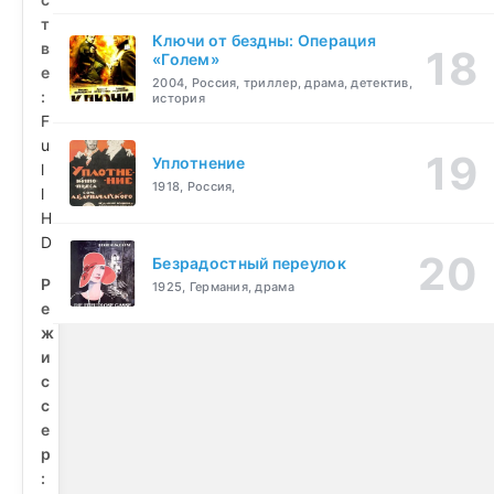
т
Ключи от бездны: Операция
в
«Голем»
е
2004, Россия, триллер, драма, детектив,
:
история
F
u
Уплотнение
l
1918, Россия,
l
H
D
Безрадостный переулок
Р
1925, Германия, драма
е
ж
и
с
с
е
р
: