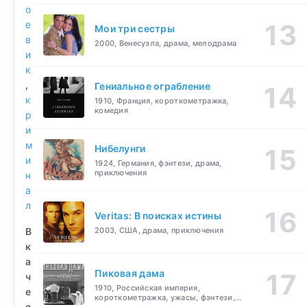
о
е
Мои три сестры
в
2000, Венесуэла, драма, мелодрама
и
к
,
Гениальное ограбление
к
1910, Франция, короткометражка,
комедия
р
и
м
Нибелунги
и
1924, Германия, фэнтези, драма,
приключения
н
а
л
Veritas: В поисках истины
В
2003, США, драма, приключения
к
а
Пиковая дама
ч
1910, Российская империя,
е
короткометражка, ужасы, фэнтези,
с
драма