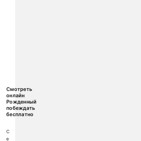
Смотреть
онлайн
Рожденный
побеждать
бесплатно
С
е