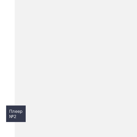
Плеер
№2