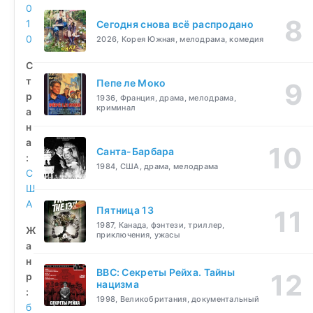
0
1
Сегодня снова всё распродано
0
2026, Корея Южная, мелодрама, комедия
С
т
Пепе ле Моко
р
1936, Франция, драма, мелодрама,
криминал
а
н
а
Санта-Барбара
:
1984, США, драма, мелодрама
С
Ш
А
Пятница 13
1987, Канада, фэнтези, триллер,
Ж
приключения, ужасы
а
н
BBC: Секреты Рейха. Тайны
р
нацизма
:
1998, Великобритания, документальный
б