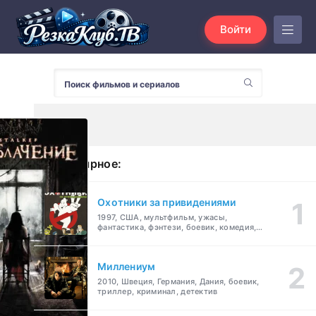
Войти
Популярное:
Охотники за привидениями
1997, США, мультфильм, ужасы,
фантастика, фэнтези, боевик, комедия,
приключения, семейный
Миллениум
2010, Швеция, Германия, Дания, боевик,
триллер, криминал, детектив