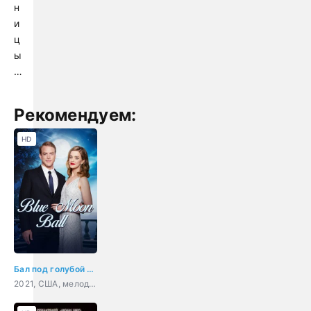
н
и
ц
ы
…
Рекомендуем:
HD
Бал под голубой луной
2021, США, мелодрама