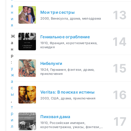
а
н
Мои три сестры
и
2000, Венесуэла, драма, мелодрама
я
Ж
Гениальное ограбление
а
1910, Франция, короткометражка,
комедия
н
р
:
Нибелунги
у
1924, Германия, фэнтези, драма,
приключения
ж
а
с
Veritas: В поисках истины
ы
2003, США, драма, приключения
,
т
р
Пиковая дама
и
1910, Российская империя,
л
короткометражка, ужасы, фэнтези,
драма