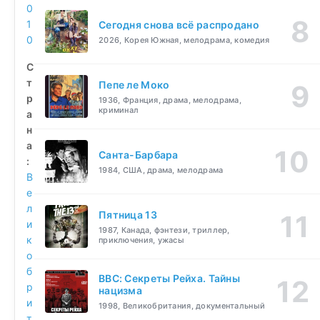
0
1
Сегодня снова всё распродано
0
2026, Корея Южная, мелодрама, комедия
С
т
Пепе ле Моко
р
1936, Франция, драма, мелодрама,
криминал
а
н
а
Санта-Барбара
:
1984, США, драма, мелодрама
В
е
л
Пятница 13
и
1987, Канада, фэнтези, триллер,
к
приключения, ужасы
о
б
BBC: Секреты Рейха. Тайны
р
нацизма
и
1998, Великобритания, документальный
т