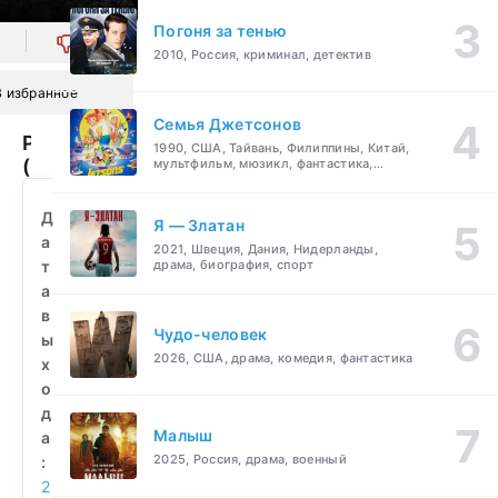
Погоня за тенью
0
2010, Россия, криминал, детектив
В избранное
Семья Джетсонов
Разоблачение
1990, США, Тайвань, Филиппины, Китай,
(2010)
мультфильм, мюзикл, фантастика,
комедия, семейный
смотреть
бесплатно
Д
Я — Златан
а
2021, Швеция, Дания, Нидерланды,
т
драма, биография, спорт
а
в
Чудо-человек
ы
2026, США, драма, комедия, фантастика
х
о
д
Малыш
а
2025, Россия, драма, военный
:
2