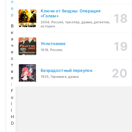
л
е
Ключи от бездны: Операция
р
«Голем»
2004, Россия, триллер, драма, детектив,
В
история
к
а
Уплотнение
ч
1918, Россия,
е
с
т
Безрадостный переулок
в
1925, Германия, драма
е
:
F
u
l
l
H
D