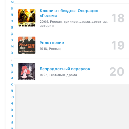
м
е
Ключи от бездны: Операция
л
«Голем»
о
2004, Россия, триллер, драма, детектив,
история
д
р
а
Уплотнение
м
1918, Россия,
а
,
п
Безрадостный переулок
р
1925, Германия, драма
и
к
л
ю
ч
е
н
и
я