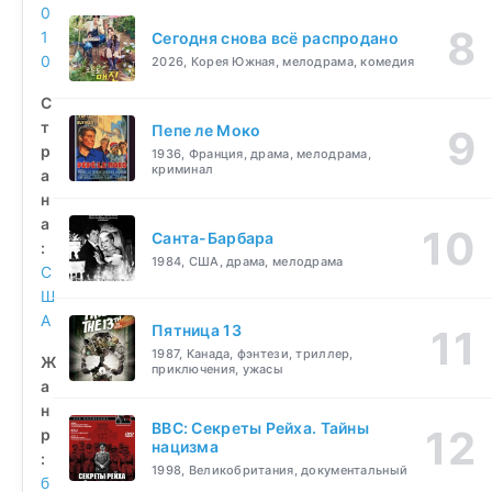
0
1
Сегодня снова всё распродано
0
2026, Корея Южная, мелодрама, комедия
С
т
Пепе ле Моко
р
1936, Франция, драма, мелодрама,
криминал
а
н
а
Санта-Барбара
:
1984, США, драма, мелодрама
С
Ш
А
Пятница 13
1987, Канада, фэнтези, триллер,
Ж
приключения, ужасы
а
н
BBC: Секреты Рейха. Тайны
р
нацизма
:
1998, Великобритания, документальный
б