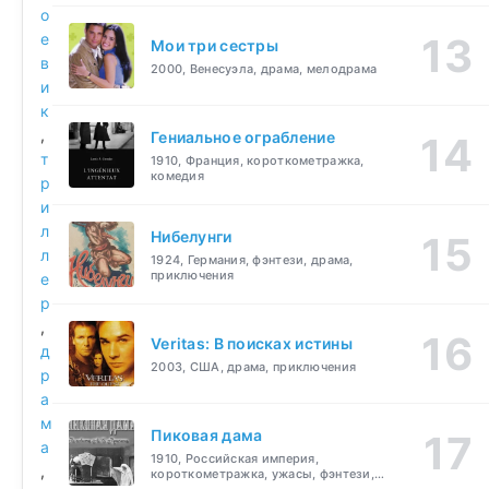
о
е
Мои три сестры
в
2000, Венесуэла, драма, мелодрама
и
к
,
Гениальное ограбление
т
1910, Франция, короткометражка,
комедия
р
и
л
Нибелунги
л
1924, Германия, фэнтези, драма,
приключения
е
р
,
Veritas: В поисках истины
д
2003, США, драма, приключения
р
а
м
Пиковая дама
а
1910, Российская империя,
,
короткометражка, ужасы, фэнтези,
драма