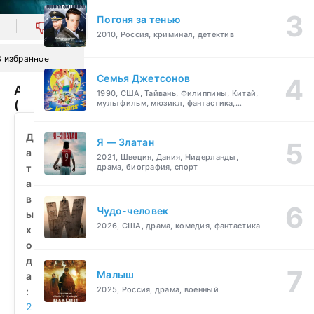
Погоня за тенью
0
2010, Россия, криминал, детектив
В избранное
Семья Джетсонов
Айсберг
1990, США, Тайвань, Филиппины, Китай,
(2010)
мультфильм, мюзикл, фантастика,
комедия, семейный
смотреть
бесплатно
Д
Я — Златан
а
2021, Швеция, Дания, Нидерланды,
т
драма, биография, спорт
а
в
Чудо-человек
ы
2026, США, драма, комедия, фантастика
х
о
д
Малыш
а
2025, Россия, драма, военный
:
2