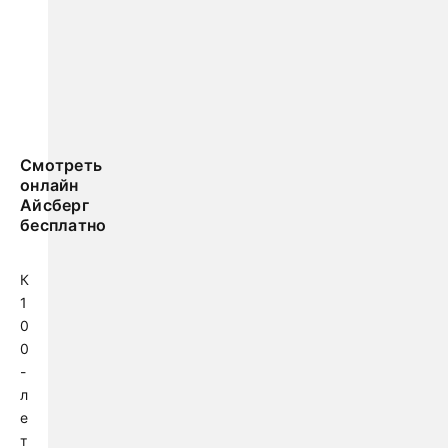
Смотреть
онлайн
Айсберг
бесплатно
К
1
0
0
-
л
е
т