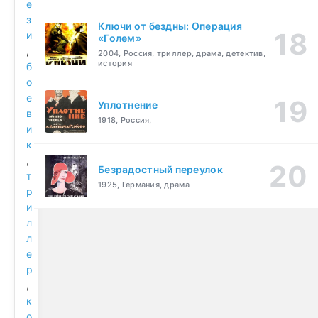
е
з
Ключи от бездны: Операция
и
«Голем»
,
2004, Россия, триллер, драма, детектив,
история
б
о
е
Уплотнение
в
1918, Россия,
и
к
,
Безрадостный переулок
т
1925, Германия, драма
р
и
л
л
е
р
,
к
о