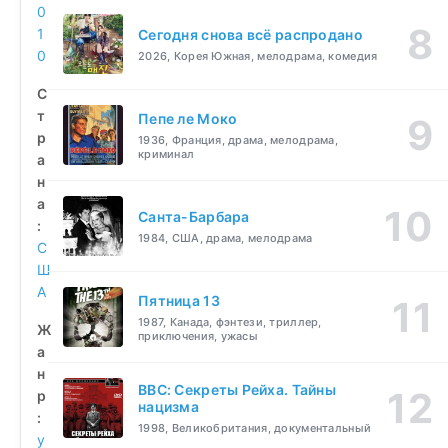
0
1
Сегодня снова всё распродано
0
2026, Корея Южная, мелодрама, комедия
С
т
Пепе ле Моко
р
1936, Франция, драма, мелодрама,
криминал
а
н
а
Санта-Барбара
:
1984, США, драма, мелодрама
С
Ш
А
Пятница 13
1987, Канада, фэнтези, триллер,
Ж
приключения, ужасы
а
н
BBC: Секреты Рейха. Тайны
р
нацизма
:
1998, Великобритания, документальный
у