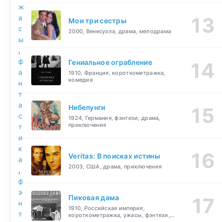
ж
а
Мои три сестры
с
2000, Венесуэла, драма, мелодрама
ы
,
ф
Гениальное ограбление
а
1910, Франция, короткометражка,
комедия
н
т
а
Нибелунги
с
1924, Германия, фэнтези, драма,
приключения
т
и
к
Veritas: В поисках истины
а
2003, США, драма, приключения
,
ф
э
Пиковая дама
н
1910, Российская империя,
т
короткометражка, ужасы, фэнтези,
драма