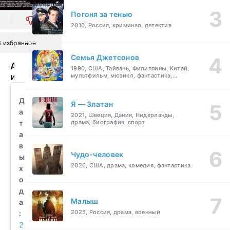
Погоня за тенью
0
2010, Россия, криминал, детектив
В избранное
Семья Джетсонов
Атака
1990, США, Тайвань, Филиппины, Китай,
из
мультфильм, мюзикл, фантастика,
комедия, семейный
Триасового
периода
Д
Я — Златан
(2010)
а
2021, Швеция, Дания, Нидерланды,
смотреть
т
драма, биография, спорт
бесплатно
а
в
Чудо-человек
ы
2026, США, драма, комедия, фантастика
х
о
д
Малыш
а
2025, Россия, драма, военный
:
2