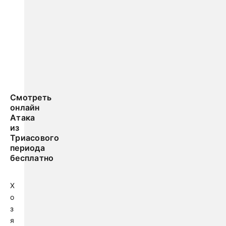
Смотреть
онлайн
Атака
из
Триасового
периода
бесплатно
Х
о
з
я