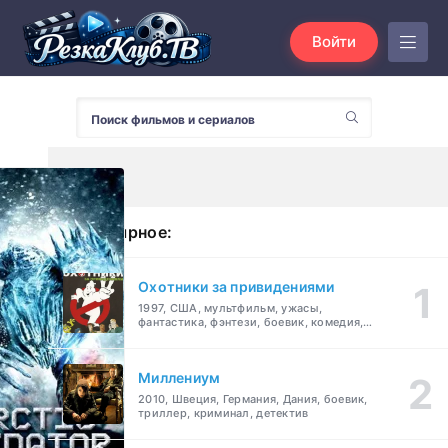
Войти
Популярное:
Охотники за привидениями
1997, США, мультфильм, ужасы,
фантастика, фэнтези, боевик, комедия,
приключения, семейный
Миллениум
2010, Швеция, Германия, Дания, боевик,
триллер, криминал, детектив