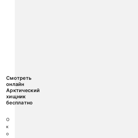
Смотреть
онлайн
Арктический
хищник
бесплатно
О
к
о