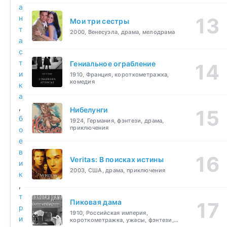
а
н
Мои три сестры
т
2000, Венесуэла, драма, мелодрама
а
с
т
Гениальное ограбление
и
1910, Франция, короткометражка,
комедия
к
а
,
Нибелунги
б
1924, Германия, фэнтези, драма,
приключения
о
е
в
Veritas: В поисках истины
и
2003, США, драма, приключения
к
,
т
Пиковая дама
р
1910, Российская империя,
и
короткометражка, ужасы, фэнтези,
драма