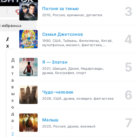
Погоня за тенью
0
2010, Россия, криминал, детектив
В избранное
Семья Джетсонов
Арктический
1990, США, Тайвань, Филиппины, Китай,
хищник
мультфильм, мюзикл, фантастика,
комедия, семейный
(2010)
смотреть
Д
Я — Златан
бесплатно
а
2021, Швеция, Дания, Нидерланды,
т
драма, биография, спорт
а
в
Чудо-человек
ы
2026, США, драма, комедия, фантастика
х
о
д
Малыш
а
2025, Россия, драма, военный
:
2