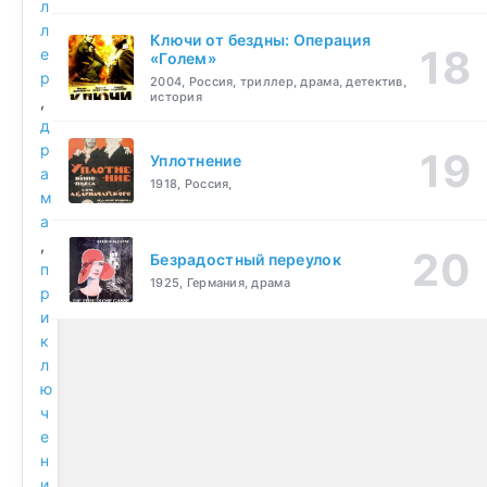
л
л
Ключи от бездны: Операция
е
«Голем»
р
2004, Россия, триллер, драма, детектив,
история
,
д
р
Уплотнение
а
1918, Россия,
м
а
,
Безрадостный переулок
п
1925, Германия, драма
р
и
к
л
ю
ч
е
н
и