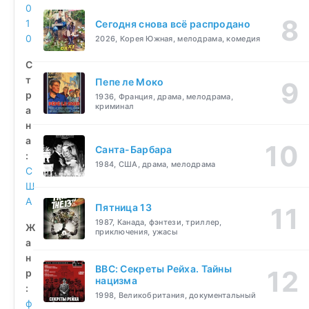
0
1
Сегодня снова всё распродано
0
2026, Корея Южная, мелодрама, комедия
С
т
Пепе ле Моко
р
1936, Франция, драма, мелодрама,
криминал
а
н
а
Санта-Барбара
:
1984, США, драма, мелодрама
С
Ш
А
Пятница 13
1987, Канада, фэнтези, триллер,
Ж
приключения, ужасы
а
н
BBC: Секреты Рейха. Тайны
р
нацизма
:
1998, Великобритания, документальный
ф