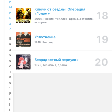
и
м
Ключи от бездны: Операция
и
«Голем»
н
2004, Россия, триллер, драма, детектив,
история
а
л
Уплотнение
В
1918, Россия,
к
а
ч
Безрадостный переулок
е
1925, Германия, драма
с
т
в
е
:
F
u
l
l