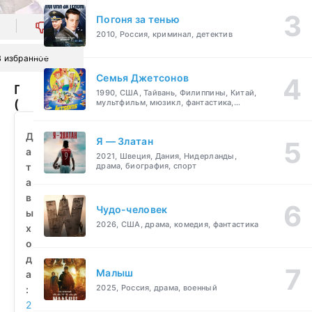
Погоня за тенью
0
2010, Россия, криминал, детектив
В избранное
Семья Джетсонов
Подсадной
1990, США, Тайвань, Филиппины, Китай,
(2010)
мультфильм, мюзикл, фантастика,
комедия, семейный
смотреть
бесплатно
Д
Я — Златан
а
2021, Швеция, Дания, Нидерланды,
т
драма, биография, спорт
а
в
Чудо-человек
ы
2026, США, драма, комедия, фантастика
х
о
д
Малыш
а
2025, Россия, драма, военный
:
2