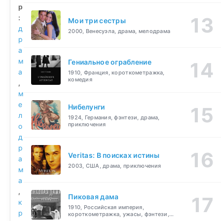
р
:
Мои три сестры
д
2000, Венесуэла, драма, мелодрама
р
а
м
Гениальное ограбление
а
1910, Франция, короткометражка,
комедия
,
м
е
Нибелунги
л
1924, Германия, фэнтези, драма,
приключения
о
д
р
Veritas: В поисках истины
а
2003, США, драма, приключения
м
а
,
Пиковая дама
к
1910, Российская империя,
р
короткометражка, ужасы, фэнтези,
драма