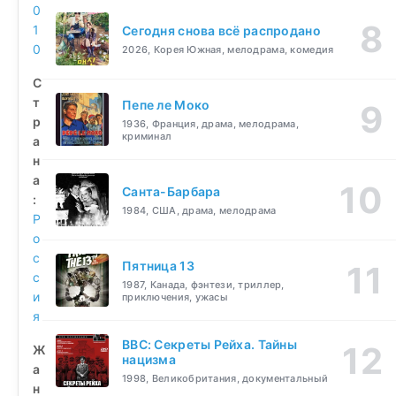
0
1
Сегодня снова всё распродано
0
2026, Корея Южная, мелодрама, комедия
С
т
Пепе ле Моко
р
1936, Франция, драма, мелодрама,
криминал
а
н
а
Санта-Барбара
:
1984, США, драма, мелодрама
Р
о
с
Пятница 13
с
1987, Канада, фэнтези, триллер,
и
приключения, ужасы
я
BBC: Секреты Рейха. Тайны
Ж
нацизма
а
1998, Великобритания, документальный
н