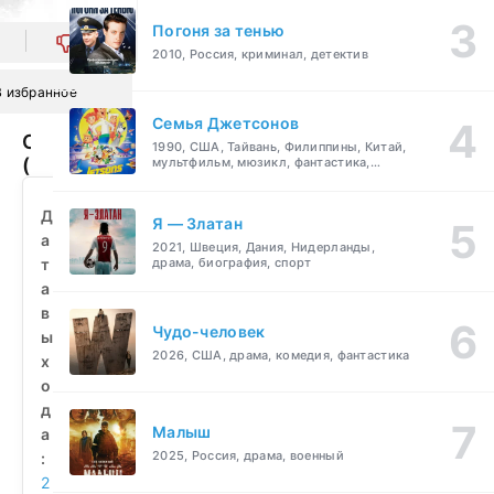
Погоня за тенью
0
2010, Россия, криминал, детектив
В избранное
Семья Джетсонов
Сатисфакция
1990, США, Тайвань, Филиппины, Китай,
(2010)
мультфильм, мюзикл, фантастика,
комедия, семейный
смотреть
бесплатно
Д
Я — Златан
а
2021, Швеция, Дания, Нидерланды,
т
драма, биография, спорт
а
в
Чудо-человек
ы
2026, США, драма, комедия, фантастика
х
о
д
Малыш
а
2025, Россия, драма, военный
:
2