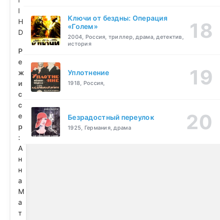
l
Ключи от бездны: Операция
H
«Голем»
D
2004, Россия, триллер, драма, детектив,
история
Р
е
ж
Уплотнение
и
1918, Россия,
с
с
е
Безрадостный переулок
р
1925, Германия, драма
:
А
н
н
а
М
а
т