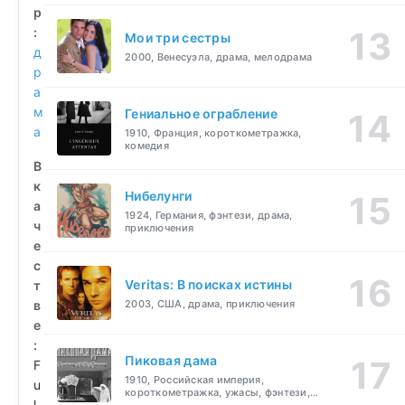
р
:
Мои три сестры
д
2000, Венесуэла, драма, мелодрама
р
а
м
Гениальное ограбление
а
1910, Франция, короткометражка,
комедия
В
к
Нибелунги
а
1924, Германия, фэнтези, драма,
ч
приключения
е
с
Veritas: В поисках истины
т
в
2003, США, драма, приключения
е
:
Пиковая дама
F
1910, Российская империя,
u
короткометражка, ужасы, фэнтези,
l
драма