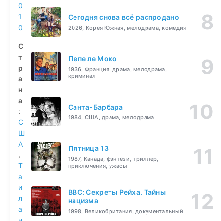
0
1
Сегодня снова всё распродано
0
2026, Корея Южная, мелодрама, комедия
С
т
Пепе ле Моко
р
1936, Франция, драма, мелодрама,
криминал
а
н
а
Санта-Барбара
:
1984, США, драма, мелодрама
С
Ш
А
Пятница 13
,
1987, Канада, фэнтези, триллер,
Т
приключения, ужасы
а
и
BBC: Секреты Рейха. Тайны
л
нацизма
а
1998, Великобритания, документальный
н