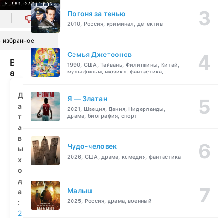
Погоня за тенью
0
2010, Россия, криминал, детектив
В избранное
Семья Джетсонов
Врата
1990, США, Тайвань, Филиппины, Китай,
ада
мультфильм, мюзикл, фантастика,
комедия, семейный
(2010)
смотреть
Д
Я — Златан
бесплатно
а
2021, Швеция, Дания, Нидерланды,
т
драма, биография, спорт
а
в
Чудо-человек
ы
2026, США, драма, комедия, фантастика
х
о
д
Малыш
а
2025, Россия, драма, военный
:
2