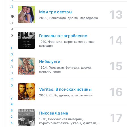
д
Мои три сестры
Ж
2000, Венесуэла, драма, мелодрама
а
н
р
Гениальное ограбление
:
1910, Франция, короткометражка,
комедия
т
р
и
Нибелунги
л
1924, Германия, фэнтези, драма,
приключения
л
е
р
Veritas: В поисках истины
,
2003, США, драма, приключения
у
ж
а
Пиковая дама
с
1910, Российская империя,
ы
короткометражка, ужасы, фэнтези,
драма