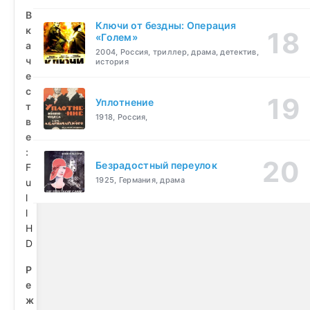
В
Ключи от бездны: Операция
к
«Голем»
а
2004, Россия, триллер, драма, детектив,
ч
история
е
с
Уплотнение
т
1918, Россия,
в
е
:
Безрадостный переулок
F
1925, Германия, драма
u
l
l
H
D
Р
е
ж