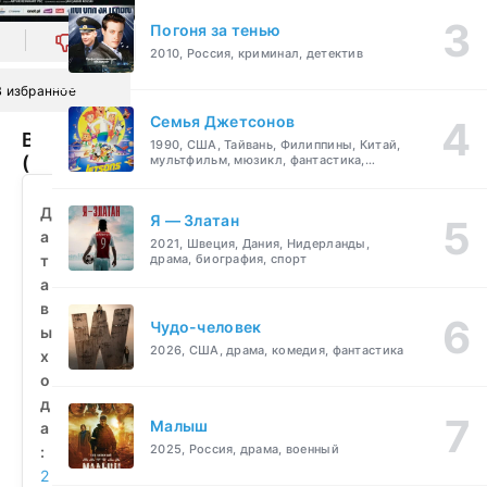
Погоня за тенью
0
2010, Россия, криминал, детектив
В избранное
Семья Джетсонов
Венеция
1990, США, Тайвань, Филиппины, Китай,
(2010)
мультфильм, мюзикл, фантастика,
комедия, семейный
смотреть
бесплатно
Д
Я — Златан
а
2021, Швеция, Дания, Нидерланды,
т
драма, биография, спорт
а
в
Чудо-человек
ы
2026, США, драма, комедия, фантастика
х
о
д
Малыш
а
2025, Россия, драма, военный
:
2