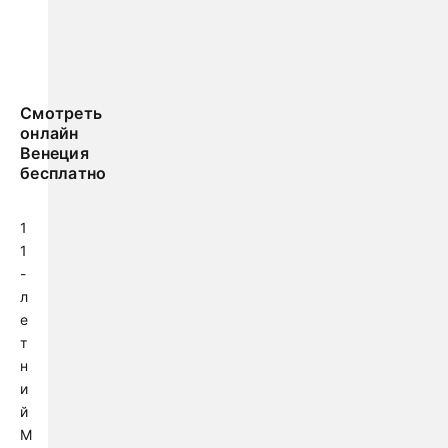
Смотреть
онлайн
Венеция
бесплатно
1
1
-
л
е
т
н
и
й
М