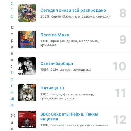
0
1
Сегодня снова всё распродано
0
2026, Корея Южная, мелодрама, комедия
С
т
Пепе ле Моко
р
1936, Франция, драма, мелодрама,
криминал
а
н
а
Санта-Барбара
:
1984, США, драма, мелодрама
П
о
л
Пятница 13
ь
1987, Канада, фэнтези, триллер,
ш
приключения, ужасы
а
BBC: Секреты Рейха. Тайны
Ж
нацизма
а
1998, Великобритания, документальный
н