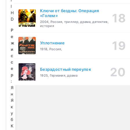
l
Ключи от бездны: Операция
H
«Голем»
D
2004, Россия, триллер, драма, детектив,
история
Р
е
ж
Уплотнение
и
1918, Россия,
с
с
е
Безрадостный переулок
р
1925, Германия, драма
:
Я
н
Я
к
у
б
К