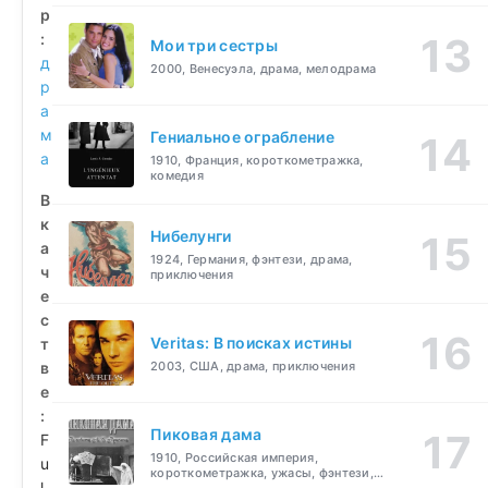
р
:
Мои три сестры
д
2000, Венесуэла, драма, мелодрама
р
а
м
Гениальное ограбление
а
1910, Франция, короткометражка,
комедия
В
к
Нибелунги
а
1924, Германия, фэнтези, драма,
ч
приключения
е
с
Veritas: В поисках истины
т
в
2003, США, драма, приключения
е
:
Пиковая дама
F
1910, Российская империя,
u
короткометражка, ужасы, фэнтези,
l
драма