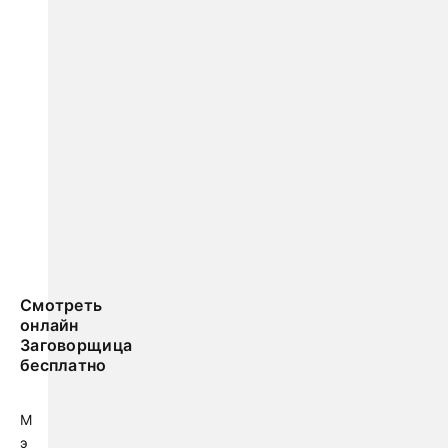
Смотреть
онлайн
Заговорщица
бесплатно
М
э