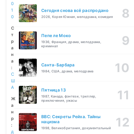
0
1
Сегодня снова всё распродано
0
2026, Корея Южная, мелодрама, комедия
С
т
Пепе ле Моко
р
1936, Франция, драма, мелодрама,
криминал
а
н
а
Санта-Барбара
:
1984, США, драма, мелодрама
С
Ш
А
Пятница 13
1987, Канада, фэнтези, триллер,
Ж
приключения, ужасы
а
н
BBC: Секреты Рейха. Тайны
р
нацизма
:
1998, Великобритания, документальный
д