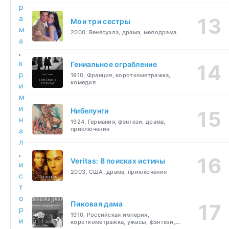
р
а
Мои три сестры
м
2000, Венесуэла, драма, мелодрама
а
,
к
Гениальное ограбление
р
1910, Франция, короткометражка,
комедия
и
м
и
Нибелунги
н
1924, Германия, фэнтези, драма,
приключения
а
л
,
Veritas: В поисках истины
и
2003, США, драма, приключения
с
т
о
Пиковая дама
р
1910, Российская империя,
и
короткометражка, ужасы, фэнтези,
драма