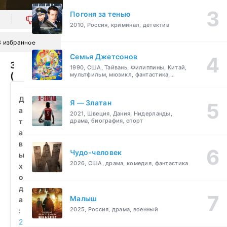
Погоня за тенью
0
2010, Россия, криминал, детектив
В избранное
Семья Джетсонов
Заговорщица
1990, США, Тайвань, Филиппины, Китай,
(2010)
мультфильм, мюзикл, фантастика,
комедия, семейный
смотреть
бесплатно
Д
Я — Златан
а
2021, Швеция, Дания, Нидерланды,
т
драма, биография, спорт
а
в
Чудо-человек
ы
2026, США, драма, комедия, фантастика
х
о
д
Малыш
а
2025, Россия, драма, военный
:
2