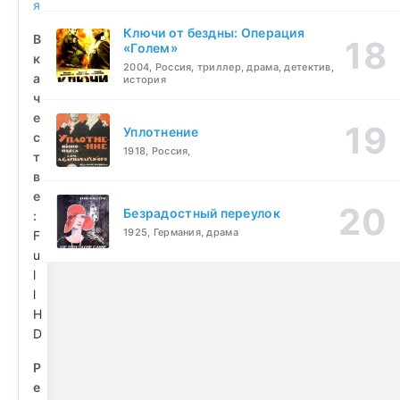
я
Ключи от бездны: Операция
В
«Голем»
к
2004, Россия, триллер, драма, детектив,
а
история
ч
е
Уплотнение
с
1918, Россия,
т
в
е
Безрадостный переулок
:
1925, Германия, драма
F
u
l
l
H
D
Р
е