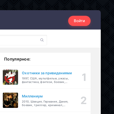
Войти
Популярное:
Охотники за привидениями
1997, США, мультфильм, ужасы,
фантастика, фэнтези, боевик,
комедия, приключения, семейный
Миллениум
2010, Швеция, Германия, Дания,
боевик, триллер, криминал,
детектив