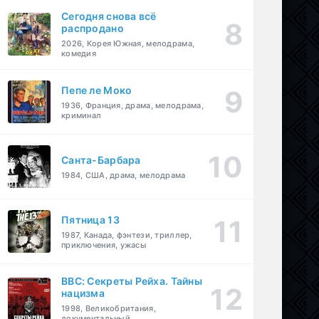
Сегодня снова всё
распродано
2026, Корея Южная, мелодрама,
комедия
Пепе ле Моко
1936, Франция, драма, мелодрама,
криминал
Санта-Барбара
1984, США, драма, мелодрама
Пятница 13
1987, Канада, фэнтези, триллер,
приключения, ужасы
BBC: Секреты Рейха. Тайны
нацизма
1998, Великобритания,
документальный