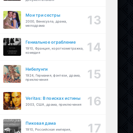
Мои три сестры
2000, Венесуэла, драма,
мелодрама
Гениальное ограбление
1910, Франция, короткометражка,
комедия
Нибелунги
1924, Германия, фэнтези, драма,
приключения
Veritas: В поисках истины
2003, США, драма, приключения
Пиковая дама
1910, Российская империя,