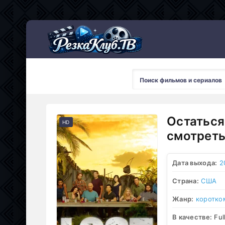
Мультсериалы
Остаться
HD
смотреть
Дата выхода:
2
Страна:
США
Жанр:
коротко
В качестве:
Ful