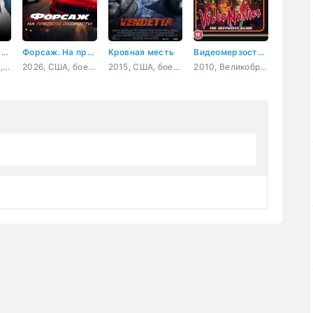
Неожиданные связи 2
Форсаж. На пределе скорости
Кровная месть
Видеомерзости: Моральная паника, цензура и видеозапись
2026, Франция, комедия
2026, США, боевик, криминал
2015, США, боевик, драма
2010, Великобритания, документальный