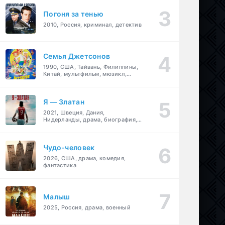
Погоня за тенью
2010, Россия, криминал, детектив
Семья Джетсонов
1990, США, Тайвань, Филиппины,
Китай, мультфильм, мюзикл,
фантастика, комедия, семейный
Я — Златан
2021, Швеция, Дания,
Нидерланды, драма, биография,
спорт
Чудо-человек
2026, США, драма, комедия,
фантастика
Малыш
2025, Россия, драма, военный