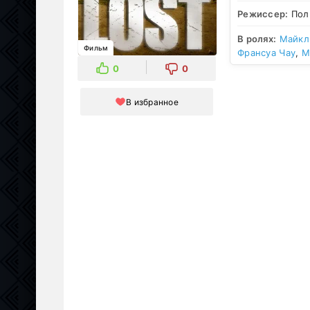
Режиссер:
Пол 
В ролях:
Майкл
Фильм
Франсуа Чау
,
М
0
0
В избранное