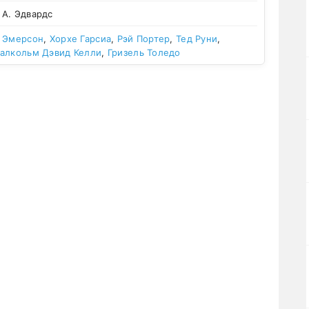
А. Эдвардс
 Эмерсон
,
Хорхе Гарсиа
,
Рэй Портер
,
Тед Руни
,
алкольм Дэвид Келли
,
Гризель Толедо