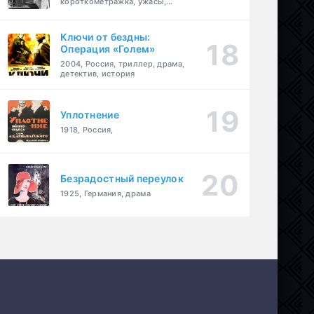
короткометражка, ужасы,
фэнтези, драма
Ключи от бездны:
Операция «Голем»
2004, Россия, триллер, драма,
детектив, история
Уплотнение
1918, Россия,
Безрадостный переулок
1925, Германия, драма