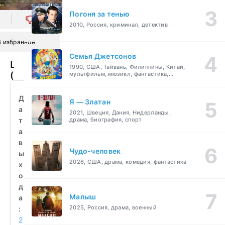
Погоня за тенью
0
2010, Россия, криминал, детектив
В избранное
Семья Джетсонов
Шина
1990, США, Тайвань, Филиппины, Китай,
(2010)
мультфильм, мюзикл, фантастика,
комедия, семейный
смотреть
бесплатно
Д
Я — Златан
а
2021, Швеция, Дания, Нидерланды,
т
драма, биография, спорт
а
в
Чудо-человек
ы
2026, США, драма, комедия, фантастика
х
о
д
Малыш
а
2025, Россия, драма, военный
:
2