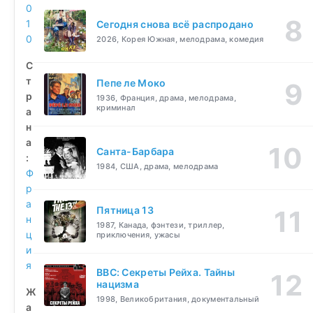
0
1
Сегодня снова всё распродано
0
2026, Корея Южная, мелодрама, комедия
С
т
Пепе ле Моко
р
1936, Франция, драма, мелодрама,
криминал
а
н
а
Санта-Барбара
:
1984, США, драма, мелодрама
Ф
р
а
Пятница 13
н
1987, Канада, фэнтези, триллер,
ц
приключения, ужасы
и
я
BBC: Секреты Рейха. Тайны
нацизма
Ж
1998, Великобритания, документальный
а