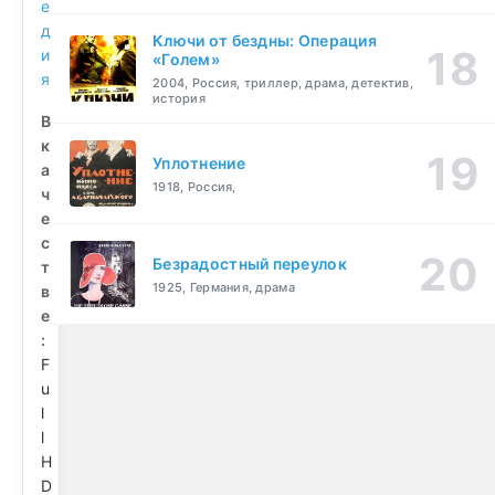
е
д
Ключи от бездны: Операция
и
«Голем»
я
2004, Россия, триллер, драма, детектив,
история
В
к
Уплотнение
а
1918, Россия,
ч
е
с
Безрадостный переулок
т
1925, Германия, драма
в
е
:
F
u
l
l
H
D