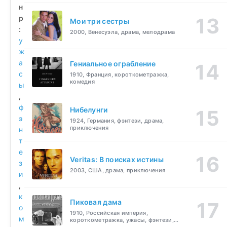
н
р
Мои три сестры
:
2000, Венесуэла, драма, мелодрама
у
ж
а
Гениальное ограбление
с
1910, Франция, короткометражка,
комедия
ы
,
ф
Нибелунги
э
1924, Германия, фэнтези, драма,
приключения
н
т
е
Veritas: В поисках истины
з
2003, США, драма, приключения
и
,
к
Пиковая дама
о
1910, Российская империя,
м
короткометражка, ужасы, фэнтези,
драма