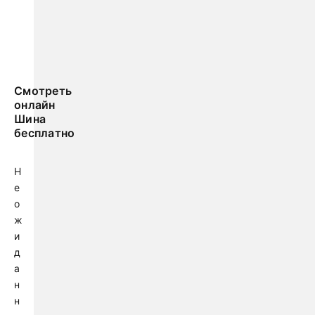
Смотреть
онлайн
Шина
бесплатно
Н
е
о
ж
и
д
а
н
н