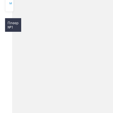
м
Плеер
№1