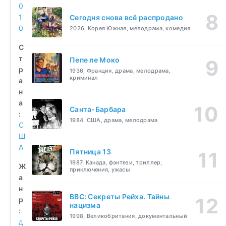
0
1
Сегодня снова всё распродано
0
2026, Корея Южная, мелодрама, комедия
С
т
Пепе ле Моко
р
1936, Франция, драма, мелодрама,
криминал
а
н
а
Санта-Барбара
:
1984, США, драма, мелодрама
С
Ш
А
Пятница 13
1987, Канада, фэнтези, триллер,
Ж
приключения, ужасы
а
н
BBC: Секреты Рейха. Тайны
р
нацизма
:
1998, Великобритания, документальный
д