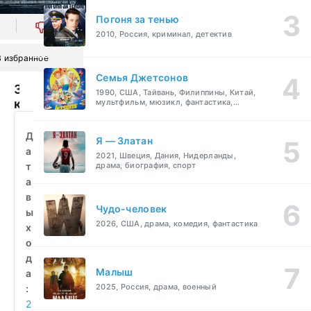
Погоня за тенью
0
2010, Россия, криминал, детектив
В избранное
Семья Джетсонов
Зимняя
1990, США, Тайвань, Филиппины, Китай,
кость
мультфильм, мюзикл, фантастика,
комедия, семейный
(2010)
смотреть
Д
Я — Златан
бесплатно
а
2021, Швеция, Дания, Нидерланды,
т
драма, биография, спорт
а
в
Чудо-человек
ы
2026, США, драма, комедия, фантастика
х
о
д
Малыш
а
2025, Россия, драма, военный
:
2