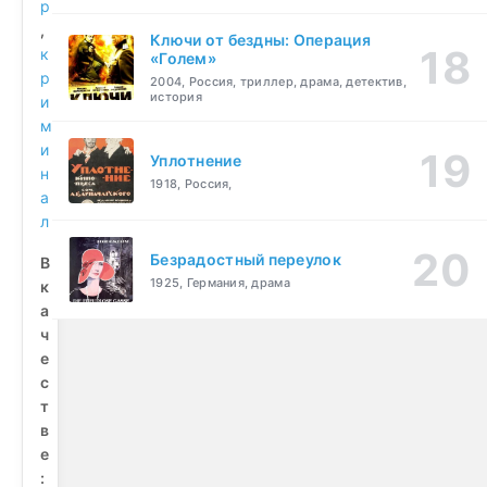
р
,
Ключи от бездны: Операция
к
«Голем»
р
2004, Россия, триллер, драма, детектив,
история
и
м
и
Уплотнение
н
1918, Россия,
а
л
Безрадостный переулок
В
1925, Германия, драма
к
а
ч
е
с
т
в
е
: