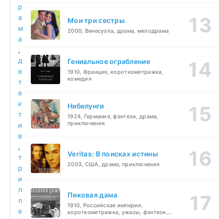
р
а
Мои три сестры
м
2000, Венесуэла, драма, мелодрама
а
,
д
Гениальное ограбление
е
1910, Франция, короткометражка,
комедия
т
е
к
Нибелунги
т
1924, Германия, фэнтези, драма,
приключения
и
в
,
Veritas: В поисках истины
т
2003, США, драма, приключения
р
и
л
Пиковая дама
л
1910, Российская империя,
е
короткометражка, ужасы, фэнтези,
драма