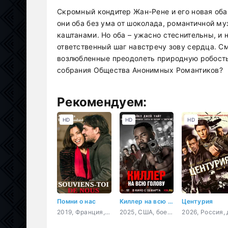
Скромный кондитер Жан-Рене и его новая оба
они оба без ума от шоколада, романтичной м
каштанами. Но оба – ужасно стеснительны, и н
ответственный шаг навстречу зову сердца. С
возлюбленные преодолеть природную робость
собрания Общества Анонимных Романтиков?
Рекомендуем:
HD
HD
HD
Помни о нас
Киллер на всю голову
Центурия
2019, Франция, драма
2025, США, боевик, триллер, комедия, криминал