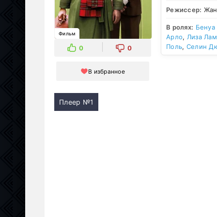
Режиссер:
Жан
В ролях:
Бенуа
Фильм
Арло
,
Лиза Ла
Поль
,
Селин Д
0
0
В избранное
Плеер №1