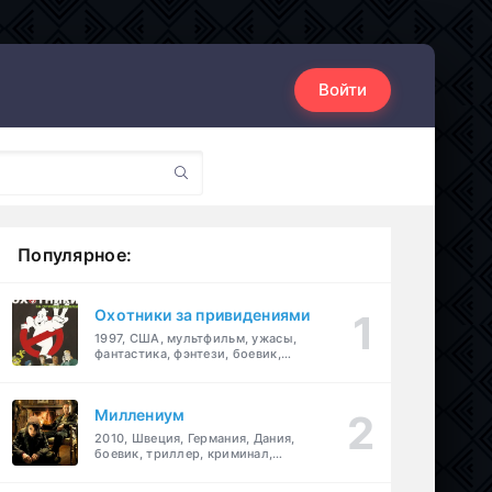
Войти
Популярное:
Охотники за привидениями
1997, США, мультфильм, ужасы,
фантастика, фэнтези, боевик,
комедия, приключения, семейный
Миллениум
2010, Швеция, Германия, Дания,
боевик, триллер, криминал,
детектив