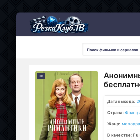
Мультсериалы
Анонимны
HD
бесплатн
Дата выхода:
2
Страна:
Франц
Жанр:
мелодр
В качестве:
Ful