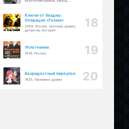
короткометражка, ужасы,
фэнтези, драма
Ключи от бездны:
Операция «Голем»
2004, Россия, триллер, драма,
детектив, история
Уплотнение
1918, Россия,
Безрадостный переулок
1925, Германия, драма