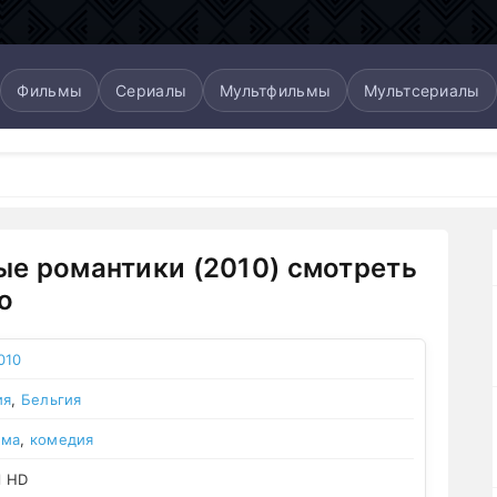
Фильмы
Сериалы
Мультфильмы
Мультсериалы
е романтики (2010) смотреть
о
010
ия
,
Бельгия
ама
,
комедия
l HD