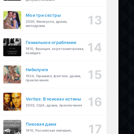
Мои три сестры
2000, Венесуэла, драма,
мелодрама
Гениальное ограбление
1910, Франция, короткометражка,
комедия
Нибелунги
1924, Германия, фэнтези, драма,
приключения
Veritas: В поисках истины
2003, США, драма, приключения
Пиковая дама
1910, Российская империя,