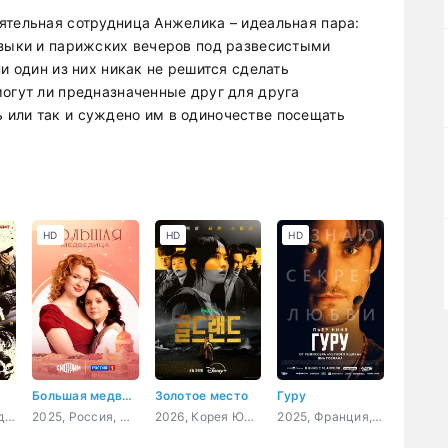
ятельная сотрудница Анжелика – идеальная пара:
узыки и парижских вечеров под развесистыми
и один из них никак не решится сделать
могут ли предназначенные друг для друга
 или так и суждено им в одиночестве посещать
HD
HD
HD
Большая медведица
Золотое место
Гуру
2026, Россия, детектив
2025, Россия, мелодрама
2026, Корея Южная, криминал, триллер
2025, Франция, Бельгия, триллер