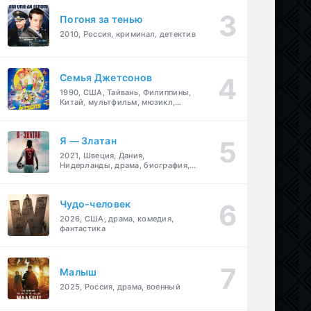
Погоня за тенью
2010, Россия, криминал, детектив
Семья Джетсонов
1990, США, Тайвань, Филиппины,
Китай, мультфильм, мюзикл,
фантастика, комедия, семейный
Я — Златан
2021, Швеция, Дания,
Нидерланды, драма, биография,
спорт
Чудо-человек
2026, США, драма, комедия,
фантастика
Малыш
2025, Россия, драма, военный