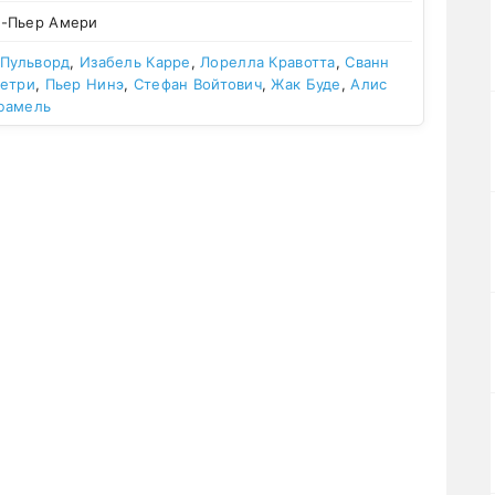
-Пьер Амери
 Пульворд
,
Изабель Карре
,
Лорелла Кравотта
,
Сванн
метри
,
Пьер Нинэ
,
Стефан Войтович
,
Жак Буде
,
Алис
юамель