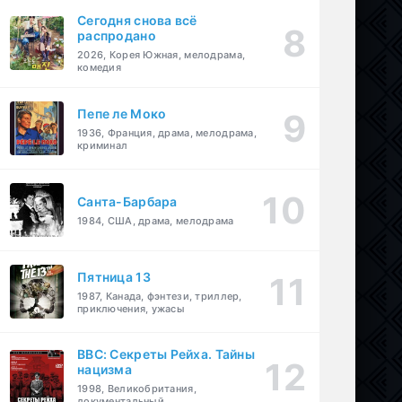
Сегодня снова всё
распродано
2026, Корея Южная, мелодрама,
комедия
Пепе ле Моко
1936, Франция, драма, мелодрама,
криминал
Санта-Барбара
1984, США, драма, мелодрама
Пятница 13
1987, Канада, фэнтези, триллер,
приключения, ужасы
BBC: Секреты Рейха. Тайны
нацизма
1998, Великобритания,
документальный