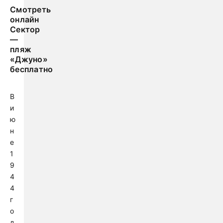
Смотреть
онлайн
Сектор
—
пляж
«Джуно»
бесплатно
В
и
ю
н
е
1
9
4
4
г
о
д