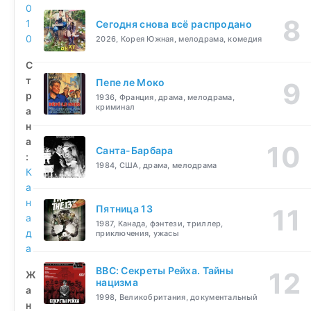
0
1
Сегодня снова всё распродано
0
2026, Корея Южная, мелодрама, комедия
С
т
Пепе ле Моко
р
1936, Франция, драма, мелодрама,
криминал
а
н
а
Санта-Барбара
:
1984, США, драма, мелодрама
К
а
н
Пятница 13
а
1987, Канада, фэнтези, триллер,
д
приключения, ужасы
а
BBC: Секреты Рейха. Тайны
Ж
нацизма
а
1998, Великобритания, документальный
н