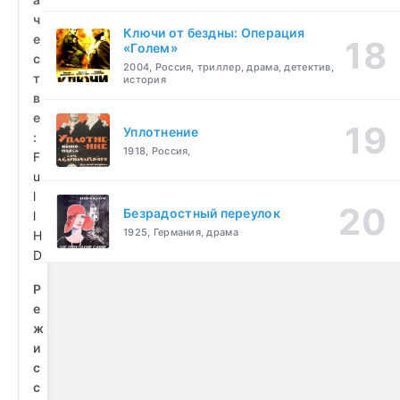
ч
Ключи от бездны: Операция
е
«Голем»
с
2004, Россия, триллер, драма, детектив,
т
история
в
е
Уплотнение
:
1918, Россия,
F
u
l
Безрадостный переулок
l
1925, Германия, драма
H
D
Р
е
ж
и
с
с