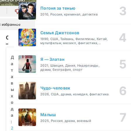
Погоня за тенью
0
2010, Россия, криминал, детектив
В избранное
Семья Джетсонов
Сектор
1990, США, Тайвань, Филиппины, Китай,
—
мультфильм, мюзикл, фантастика,
комедия, семейный
пляж
«Джуно»
Д
Я — Златан
(2010)
а
2021, Швеция, Дания, Нидерланды,
смотреть
т
драма, биография, спорт
бесплатно
а
в
Чудо-человек
ы
2026, США, драма, комедия, фантастика
х
о
д
Малыш
а
2025, Россия, драма, военный
:
2