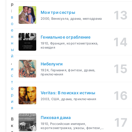
р
:
Мои три сестры
в
2000, Венесуэла, драма, мелодрама
о
е
н
Гениальное ограбление
н
1910, Франция, короткометражка,
комедия
ы
й
,
Нибелунги
и
1924, Германия, фэнтези, драма,
приключения
с
т
о
Veritas: В поисках истины
р
2003, США, драма, приключения
и
я
Пиковая дама
В
1910, Российская империя,
к
короткометражка, ужасы, фэнтези,
а
драма