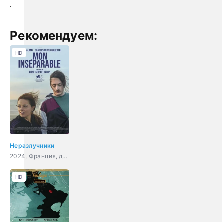
.
Рекомендуем:
HD
Неразлучники
2024, Франция, драма
HD