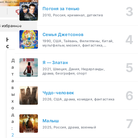
Погоня за тенью
0
2010, Россия, криминал, детектив
В избранное
Семья Джетсонов
Наннерль,
1990, США, Тайвань, Филиппины, Китай,
сестра
мультфильм, мюзикл, фантастика,
комедия, семейный
Моцарта
(2010)
Д
Я — Златан
смотреть
а
2021, Швеция, Дания, Нидерланды,
бесплатно
т
драма, биография, спорт
а
в
Чудо-человек
ы
2026, США, драма, комедия, фантастика
х
о
д
Малыш
а
2025, Россия, драма, военный
:
2