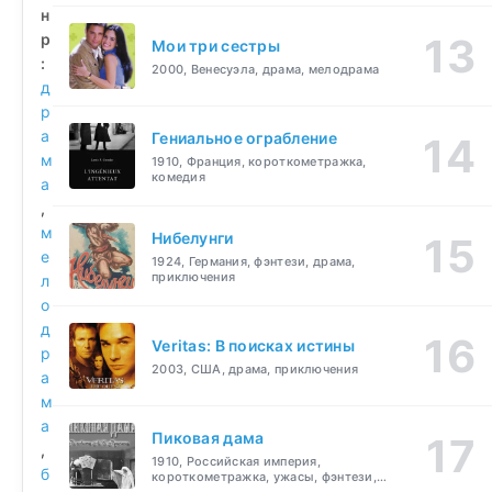
н
р
Мои три сестры
:
2000, Венесуэла, драма, мелодрама
д
р
а
Гениальное ограбление
м
1910, Франция, короткометражка,
комедия
а
,
м
Нибелунги
е
1924, Германия, фэнтези, драма,
приключения
л
о
д
Veritas: В поисках истины
р
2003, США, драма, приключения
а
м
а
Пиковая дама
,
1910, Российская империя,
б
короткометражка, ужасы, фэнтези,
драма