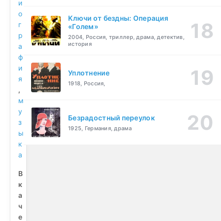
и
о
Ключи от бездны: Операция
г
«Голем»
р
2004, Россия, триллер, драма, детектив,
история
а
ф
и
Уплотнение
я
1918, Россия,
,
м
у
Безрадостный переулок
з
1925, Германия, драма
ы
к
а
В
к
а
ч
е