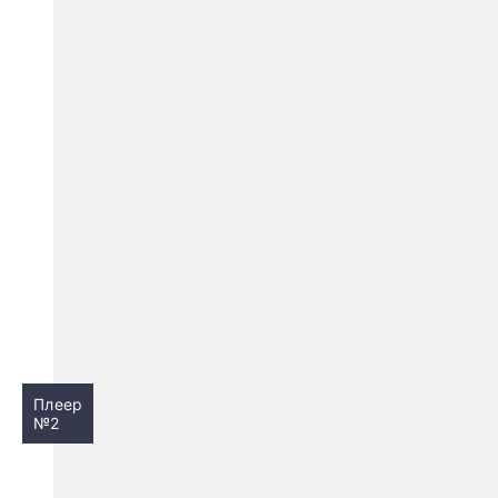
Плеер
№2