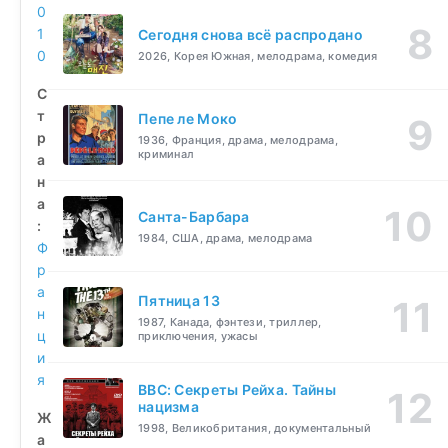
0
1
Сегодня снова всё распродано
0
2026, Корея Южная, мелодрама, комедия
С
т
Пепе ле Моко
р
1936, Франция, драма, мелодрама,
криминал
а
н
а
Санта-Барбара
:
1984, США, драма, мелодрама
Ф
р
а
Пятница 13
н
1987, Канада, фэнтези, триллер,
ц
приключения, ужасы
и
я
BBC: Секреты Рейха. Тайны
нацизма
Ж
1998, Великобритания, документальный
а