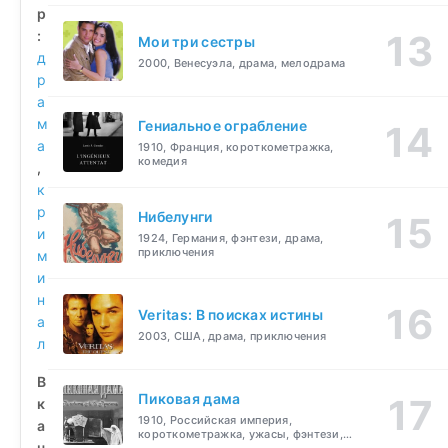
р
:
Мои три сестры
д
2000, Венесуэла, драма, мелодрама
р
а
м
Гениальное ограбление
а
1910, Франция, короткометражка,
комедия
,
к
р
Нибелунги
и
1924, Германия, фэнтези, драма,
приключения
м
и
н
Veritas: В поисках истины
а
2003, США, драма, приключения
л
В
Пиковая дама
к
1910, Российская империя,
а
короткометражка, ужасы, фэнтези,
ч
драма