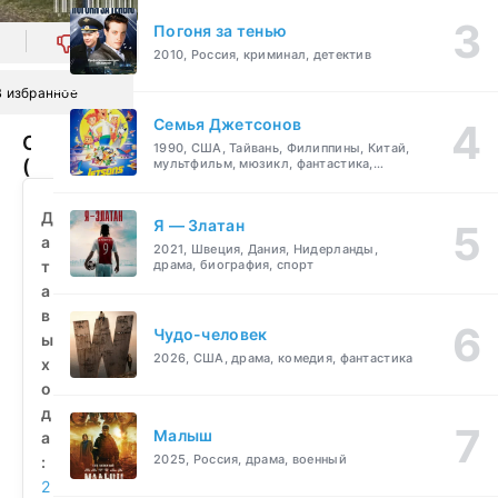
Погоня за тенью
0
2010, Россия, криминал, детектив
В избранное
Семья Джетсонов
Обитель
1990, США, Тайвань, Филиппины, Китай,
(2010)
мультфильм, мюзикл, фантастика,
комедия, семейный
смотреть
бесплатно
Д
Я — Златан
а
2021, Швеция, Дания, Нидерланды,
т
драма, биография, спорт
а
в
Чудо-человек
ы
2026, США, драма, комедия, фантастика
х
о
д
Малыш
а
2025, Россия, драма, военный
:
2