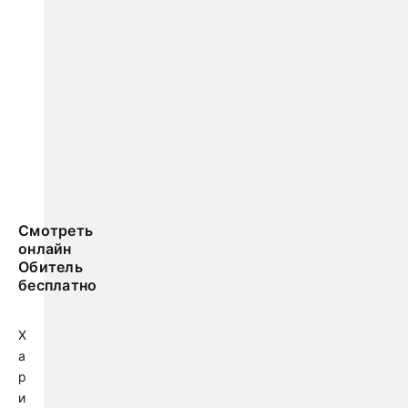
Смотреть
онлайн
Обитель
бесплатно
Х
а
р
и