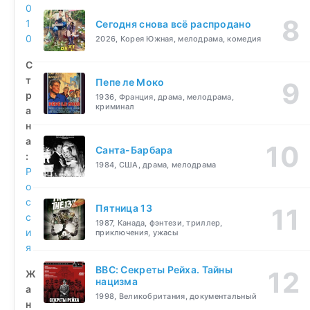
0
1
Сегодня снова всё распродано
0
2026, Корея Южная, мелодрама, комедия
С
т
Пепе ле Моко
р
1936, Франция, драма, мелодрама,
криминал
а
н
а
Санта-Барбара
:
1984, США, драма, мелодрама
Р
о
с
Пятница 13
с
1987, Канада, фэнтези, триллер,
и
приключения, ужасы
я
BBC: Секреты Рейха. Тайны
Ж
нацизма
а
1998, Великобритания, документальный
н