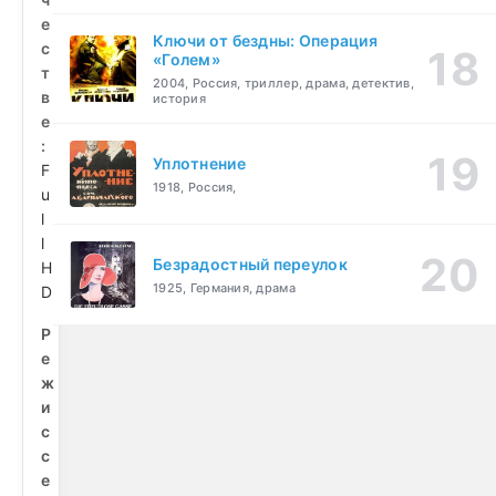
е
Ключи от бездны: Операция
с
«Голем»
т
2004, Россия, триллер, драма, детектив,
в
история
е
:
Уплотнение
F
1918, Россия,
u
l
l
Безрадостный переулок
H
1925, Германия, драма
D
Р
е
ж
и
с
с
е