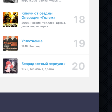
короткометражка, ужасы,
фэнтези, драма
Ключи от бездны:
Операция «Голем»
2004, Россия, триллер, драма,
детектив, история
Уплотнение
1918, Россия,
Безрадостный переулок
1925, Германия, драма