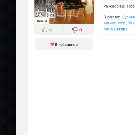
Режиссер:
Нобо
В ролях:
Сугим
Фильм
Маико Ито
,
Так
Мию Вагава
0
0
В избранное