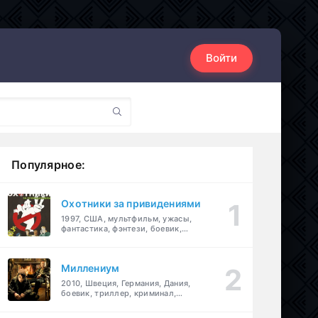
Войти
Популярное:
Охотники за привидениями
1997, США, мультфильм, ужасы,
фантастика, фэнтези, боевик,
комедия, приключения, семейный
Миллениум
2010, Швеция, Германия, Дания,
боевик, триллер, криминал,
детектив