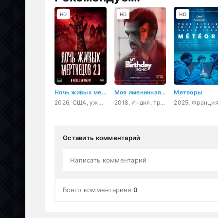
HD
HD
HD
Ночь живых мертвецов 2.0
Моя именинная песнь
Метеоры
2026, США, ужасы
2018, Индия, триллер
Оставить комментарий
Написать комментарий
Всего комментариев
0