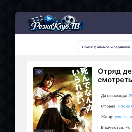
Мультсериалы
Отряд де
HD
смотреть
Дата выхода:
2
Страна:
Япони
Жанр:
ужасы
,
В качестве:
Ful