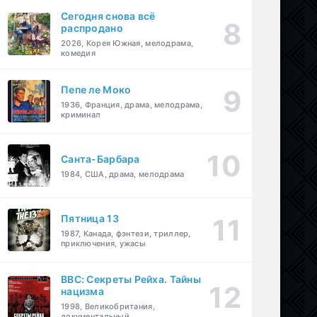
Сегодня снова всё
распродано
2026, Корея Южная, мелодрама,
комедия
Пепе ле Моко
1936, Франция, драма, мелодрама,
криминал
Санта-Барбара
1984, США, драма, мелодрама
Пятница 13
1987, Канада, фэнтези, триллер,
приключения, ужасы
BBC: Секреты Рейха. Тайны
нацизма
1998, Великобритания,
документальный