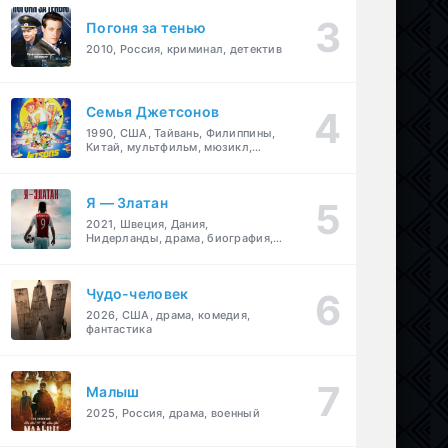
Погоня за тенью
2010, Россия, криминал, детектив
Семья Джетсонов
1990, США, Тайвань, Филиппины,
Китай, мультфильм, мюзикл,
фантастика, комедия, семейный
Я — Златан
2021, Швеция, Дания,
Нидерланды, драма, биография,
спорт
Чудо-человек
2026, США, драма, комедия,
фантастика
Малыш
2025, Россия, драма, военный