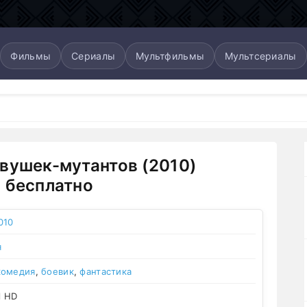
Фильмы
Сериалы
Мультфильмы
Мультсериалы
вушек-мутантов (2010)
 бесплатно
010
я
комедия
,
боевик
,
фантастика
l HD