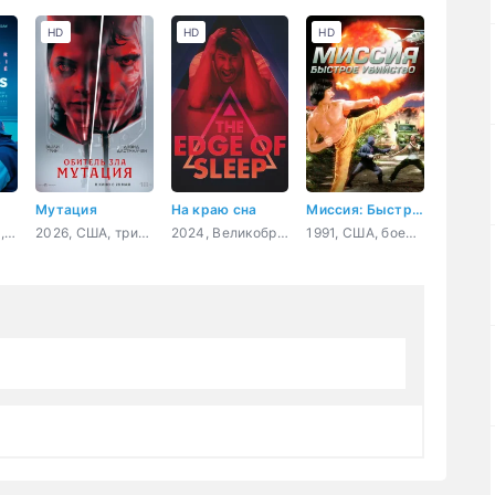
HD
HD
HD
Мутация
На краю сна
Миссия: Быстрое убийство
2025, Франция, драма
2026, США, триллер, фантастика
2024, Великобритания, США, Канада, триллер, детектив
1991, США, боевик, приключения