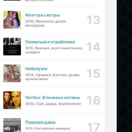
Мои три сестры
2000, Венесуэла, драма,
мелодрама
Гениальное ограбление
1910, Франция, короткометражка,
комедия
Нибелунги
1924, Германия, фэнтези, драма,
приключения
Veritas: В поисках истины
2003, США, драма, приключения
Пиковая дама
1910, Российская империя,