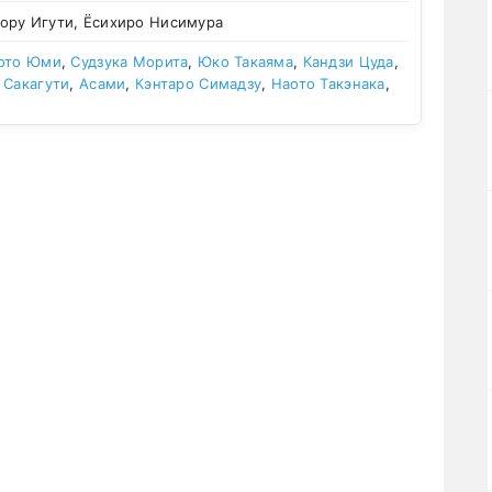
ру Игути, Ёсихиро Нисимура
ото Юми
,
Судзука Морита
,
Юко Такаяма
,
Кандзи Цуда
,
 Сакагути
,
Асами
,
Кэнтаро Симадзу
,
Наото Такэнака
,