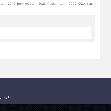
2023, Франция, драма
2010, Великобритания, триллер, драма
2026, Россия, мелодрама
2009, США, триллер, драма, криминал, детектив
 онлайн.