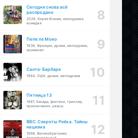
Сегодня снова всё
распродано
2026, Корея Южная, мелодрама,
комедия
Пепе ле Моко
1936, Франция, драма, мелодрама,
криминал
Санта-Барбара
1984, США, драма, мелодрама
Пятница 13
1987, Канада, фэнтези, триллер,
приключения, ужасы
BBC: Секреты Рейха. Тайны
нацизма
1998, Великобритания,
документальный