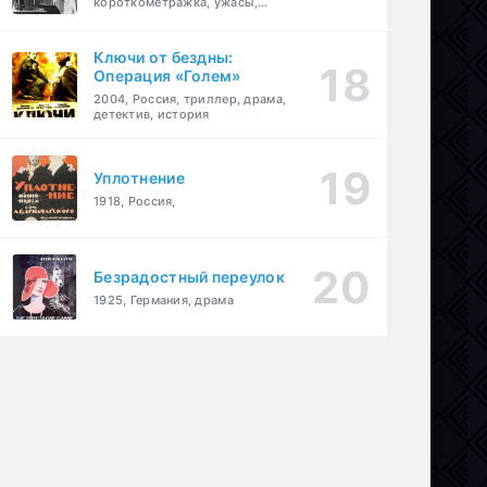
короткометражка, ужасы,
фэнтези, драма
Ключи от бездны:
Операция «Голем»
2004, Россия, триллер, драма,
детектив, история
Уплотнение
1918, Россия,
Безрадостный переулок
1925, Германия, драма