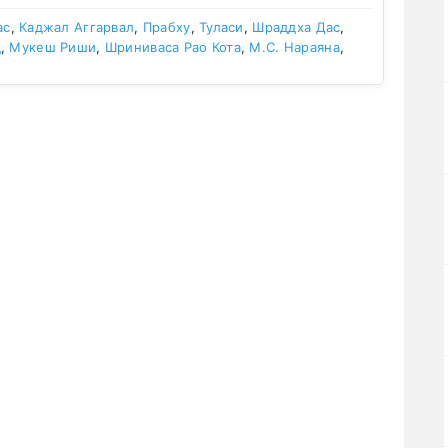
ас
,
Каджал Аггарвал
,
Прабху
,
Туласи
,
Шраддха Дас
,
д
,
Мукеш Риши
,
Шриниваса Рао Кота
,
М.С. Нараяна
,