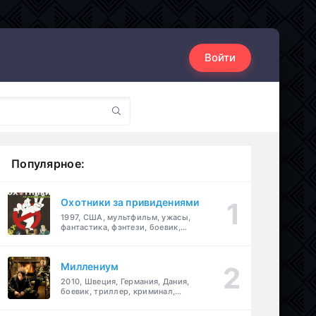
Войти
Популярное:
Охотники за привидениями
1997, США, мультфильм, ужасы,
фантастика, фэнтези, боевик,
комедия, приключения, семейный
Миллениум
2010, Швеция, Германия, Дания,
боевик, триллер, криминал,
детектив