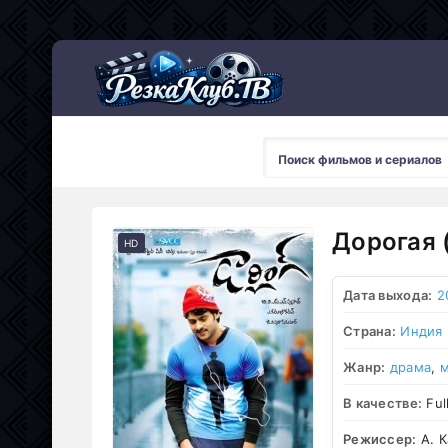
Мультсериалы
Дорогая 
HD
Дата выхода:
2
Страна:
Индия
Жанр:
драма
,
В качестве:
Ful
Режиссер:
А. К