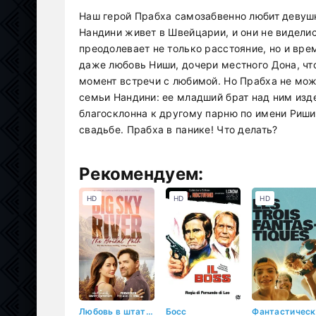
Наш герой Прабха самозабвенно любит девушк
Нандини живет в Швейцарии, и они не виделис
преодолевает не только расстояние, но и вре
даже любовь Ниши, дочери местного Дона, чт
момент встречи с любимой. Но Прабха не мо
семьи Нандини: ее младший брат над ним изде
благосклонна к другому парню по имени Риши,
свадьбе. Прабха в панике! Что делать?
Рекомендуем:
HD
HD
HD
Любовь в штате бескрайнего неба: свадебный путь
Босс