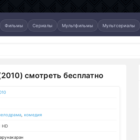
Фильмы
Сериалы
Мультфильмы
Мультсериалы
(2010) смотреть бесплатно
010
мелодрама
,
комедия
l HD
арунакаран