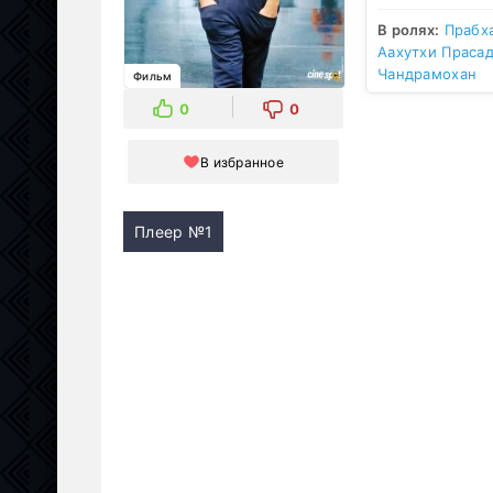
В ролях:
Прабх
Аахутхи Праса
Чандрамохан
Фильм
0
0
В избранное
Плеер №1