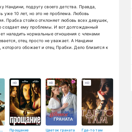
у Нандини, подругу своего детства. Правда,
ь уже 10 лет, но это не проблема. Любовь
мя. Прабха стойко отклоняет любовь всех девушек,
о создает ему проблемы. И вот долгожданный
жет наладить нормальные отношения с членами
вается, отец просто не уважает. А Нандини
 которого обожает и отец Прабхи. Дело близится к
HD
HD
HD
Фантастическая тройка
Прощание
Цветок граната
Где-то там