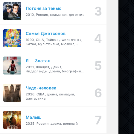
Погоня за тенью
2010, Россия, криминал, детектив
Семья Джетсонов
1990, США, Тайвань, Филиппины,
Китай, мультфильм, мюзикл,
фантастика, комедия, семейный
Я — Златан
2021, Швеция, Дания,
Нидерланды, драма, биография,
спорт
Чудо-человек
2026, США, драма, комедия,
фантастика
Малыш
2025, Россия, драма, военный