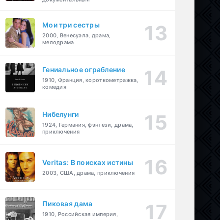
Мои три сестры
2000, Венесуэла, драма,
мелодрама
Гениальное ограбление
1910, Франция, короткометражка,
комедия
Нибелунги
1924, Германия, фэнтези, драма,
приключения
Veritas: В поисках истины
2003, США, драма, приключения
Пиковая дама
1910, Российская империя,