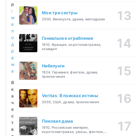
р
:
Мои три сестры
м
2000, Венесуэла, драма, мелодрама
е
л
о
Гениальное ограбление
д
1910, Франция, короткометражка,
комедия
р
а
м
Нибелунги
а
1924, Германия, фэнтези, драма,
приключения
В
к
Veritas: В поисках истины
а
ч
2003, США, драма, приключения
е
с
Пиковая дама
т
1910, Российская империя,
в
короткометражка, ужасы, фэнтези,
е
драма