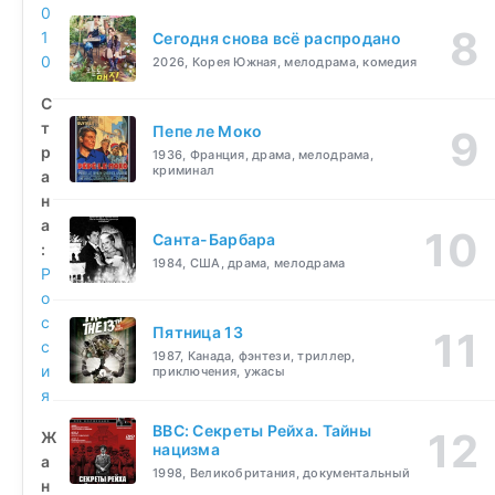
0
1
Сегодня снова всё распродано
0
2026, Корея Южная, мелодрама, комедия
С
т
Пепе ле Моко
р
1936, Франция, драма, мелодрама,
криминал
а
н
а
Санта-Барбара
:
1984, США, драма, мелодрама
Р
о
с
Пятница 13
с
1987, Канада, фэнтези, триллер,
и
приключения, ужасы
я
BBC: Секреты Рейха. Тайны
Ж
нацизма
а
1998, Великобритания, документальный
н