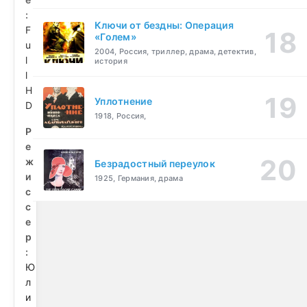
:
Ключи от бездны: Операция
F
«Голем»
u
2004, Россия, триллер, драма, детектив,
l
история
l
H
Уплотнение
D
1918, Россия,
Р
е
ж
Безрадостный переулок
и
1925, Германия, драма
с
с
е
р
:
Ю
л
и