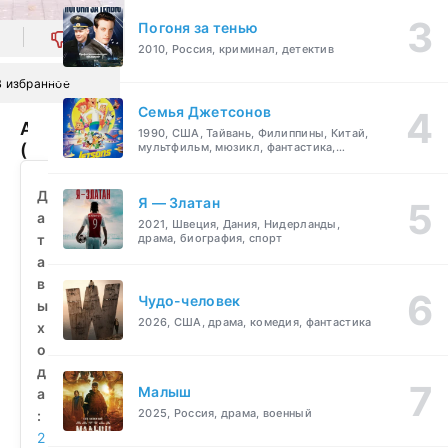
Погоня за тенью
0
2010, Россия, криминал, детектив
В избранное
Семья Джетсонов
Александра
1990, США, Тайвань, Филиппины, Китай,
(2010)
мультфильм, мюзикл, фантастика,
комедия, семейный
смотреть
бесплатно
Д
Я — Златан
а
2021, Швеция, Дания, Нидерланды,
т
драма, биография, спорт
а
в
Чудо-человек
ы
2026, США, драма, комедия, фантастика
х
о
д
Малыш
а
2025, Россия, драма, военный
:
2