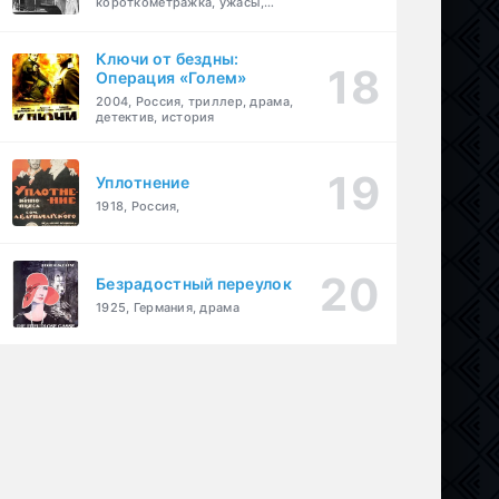
короткометражка, ужасы,
фэнтези, драма
Ключи от бездны:
Операция «Голем»
2004, Россия, триллер, драма,
детектив, история
Уплотнение
1918, Россия,
Безрадостный переулок
1925, Германия, драма