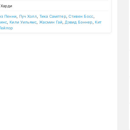
 Харди
нз Пенни
,
Пуч Холл
,
Тика Самптер
,
Стивен Босс
,
кинс
,
Кили Уильямс
,
Жасмин Гай
,
Дэвид Бэннер
,
Кит
Тейлор