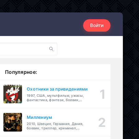
Войти
Популярное:
Охотники за привидениями
1997, США, мультфильм, ужасы,
фантастика, фэнтези, боевик,
комедия, приключения, семейный
Миллениум
2010, Швеция, Германия, Дания,
боевик, триллер, криминал,
детектив