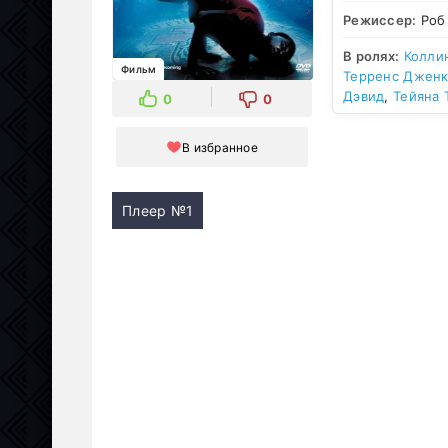
Режиссер:
Роб
В ролях:
Колли
Фильм
Терренс Джен
Дэвид
,
Тейяна 
0
0
В избранное
Плеер №1