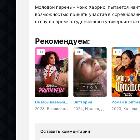
Молодой парень - Чэнс Харрис, пытается най
возможностью принять участие в соревнован
степу во время студенческого университетск
Рекомендуем:
HD
HD
HD
Незабываемый год: Весна
Виттория
2023, Бразилия, мелодрама
2024, Италия, драма
2023
Оставить комментарий