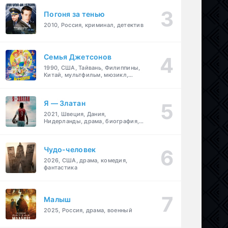
Погоня за тенью
2010, Россия, криминал, детектив
Семья Джетсонов
1990, США, Тайвань, Филиппины,
Китай, мультфильм, мюзикл,
фантастика, комедия, семейный
Я — Златан
2021, Швеция, Дания,
Нидерланды, драма, биография,
спорт
Чудо-человек
2026, США, драма, комедия,
фантастика
Малыш
2025, Россия, драма, военный