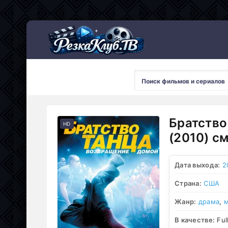
Мультсериалы
Братство
HD
(2010) с
Дата выхода:
2
Страна:
США
Жанр:
драма
,
м
В качестве:
Ful