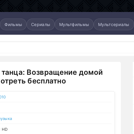
Фильмы
Сериалы
Мультфильмы
Мультсериалы
 танца: Возвращение домой
мотреть бесплатно
010
узыка
l HD