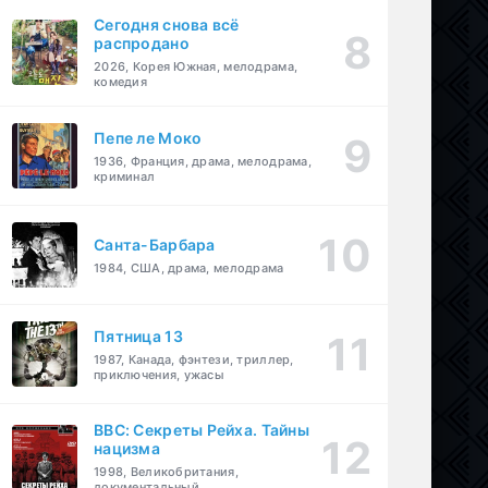
Сегодня снова всё
распродано
2026, Корея Южная, мелодрама,
комедия
Пепе ле Моко
1936, Франция, драма, мелодрама,
криминал
Санта-Барбара
1984, США, драма, мелодрама
Пятница 13
1987, Канада, фэнтези, триллер,
приключения, ужасы
BBC: Секреты Рейха. Тайны
нацизма
1998, Великобритания,
документальный