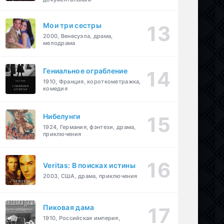
Мои три сестры
2000, Венесуэла, драма,
мелодрама
Гениальное ограбление
1910, Франция, короткометражка,
комедия
Нибелунги
1924, Германия, фэнтези, драма,
приключения
Veritas: В поисках истины
2003, США, драма, приключения
Пиковая дама
1910, Российская империя,