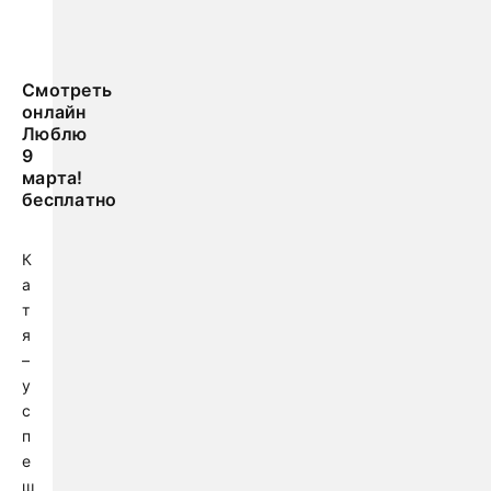
Смотреть
онлайн
Люблю
9
марта!
бесплатно
К
а
т
я
–
у
с
п
е
ш