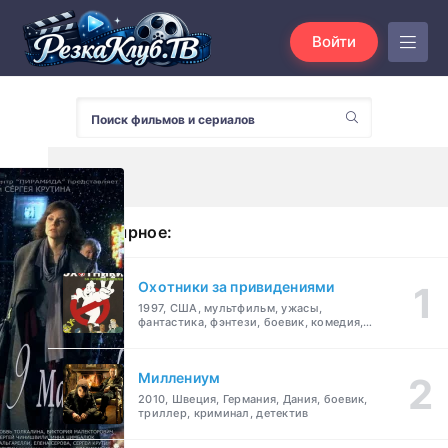
Войти
Популярное:
Охотники за привидениями
1997, США, мультфильм, ужасы,
фантастика, фэнтези, боевик, комедия,
приключения, семейный
Миллениум
2010, Швеция, Германия, Дания, боевик,
триллер, криминал, детектив