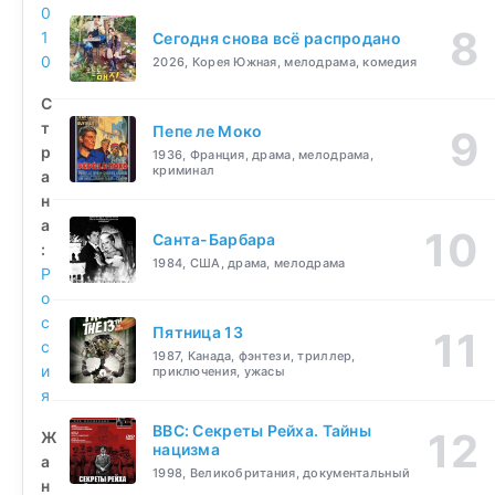
0
1
Сегодня снова всё распродано
0
2026, Корея Южная, мелодрама, комедия
С
т
Пепе ле Моко
р
1936, Франция, драма, мелодрама,
криминал
а
н
а
Санта-Барбара
:
1984, США, драма, мелодрама
Р
о
с
Пятница 13
с
1987, Канада, фэнтези, триллер,
и
приключения, ужасы
я
BBC: Секреты Рейха. Тайны
Ж
нацизма
а
1998, Великобритания, документальный
н