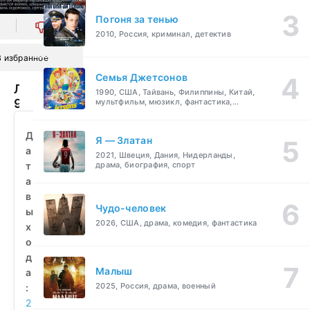
Погоня за тенью
0
2010, Россия, криминал, детектив
В избранное
Семья Джетсонов
Люблю
1990, США, Тайвань, Филиппины, Китай,
9
мультфильм, мюзикл, фантастика,
комедия, семейный
марта!
(2010)
Д
Я — Златан
смотреть
а
2021, Швеция, Дания, Нидерланды,
бесплатно
т
драма, биография, спорт
а
в
Чудо-человек
ы
2026, США, драма, комедия, фантастика
х
о
д
Малыш
а
2025, Россия, драма, военный
:
2