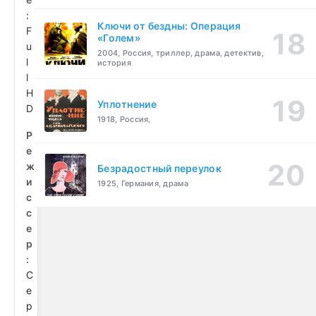
:
Ключи от бездны: Операция
F
«Голем»
u
2004, Россия, триллер, драма, детектив,
l
история
l
H
Уплотнение
D
1918, Россия,
Р
е
ж
Безрадостный переулок
и
1925, Германия, драма
с
с
е
р
:
С
е
р