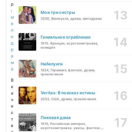
р
:
Мои три сестры
м
2000, Венесуэла, драма, мелодрама
е
л
о
Гениальное ограбление
д
1910, Франция, короткометражка,
комедия
р
а
м
Нибелунги
а
1924, Германия, фэнтези, драма,
приключения
В
к
Veritas: В поисках истины
а
ч
2003, США, драма, приключения
е
с
Пиковая дама
т
1910, Российская империя,
в
короткометражка, ужасы, фэнтези,
е
драма