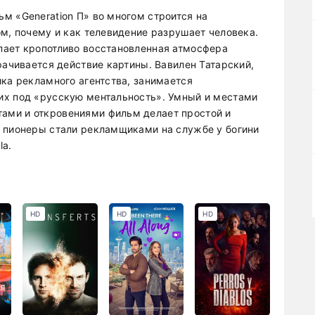
м «Generation П» во многом строится на
м, почему и как телевидение разрушает человека.
пает кропотливо восстановленная атмосфера
рачивается действие картины. Вавилен Татарский,
ика рекламного агентства, занимается
их под «русскую ментальность». Умный и местами
ами и откровениями фильм делает простой и
е пионеры стали рекламщиками на службе у богини
la.
HD
HD
HD