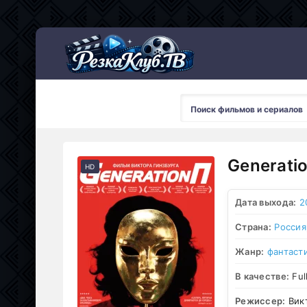
Мультсериалы
Generati
HD
Дата выхода:
2
Страна:
Россия
Жанр:
фантаст
В качестве:
Ful
Режиссер:
Викт