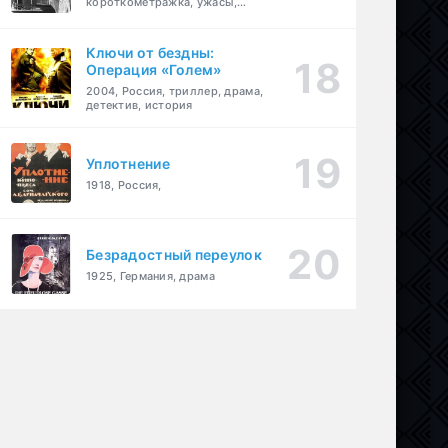
короткометражка, ужасы,
фэнтези, драма
Ключи от бездны:
Операция «Голем»
2004, Россия, триллер, драма,
детектив, история
Уплотнение
1918, Россия,
Безрадостный переулок
1925, Германия, драма