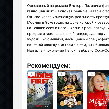
Основанный на романе Виктора Пелевина филь
галлюцинациях - включая речь Че Гевары о то
Однако через изменённую реальность просту
Москвы в 90-е годы, на фоне которой и разво
нашедший себя в новой жизни в роли сотрудн
продвижением западных брендов, адаптируя 
чудовищно смешной, насыщенный спецэффект
понятной сложную историю о том, как бывши
Иштар, а «поколение Пепси» выбрало Coca-Co
Рекомендуем:
HD
HD
HD