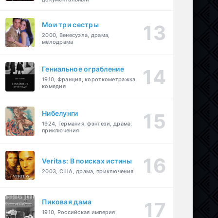
Мои три сестры
2000, Венесуэла, драма,
мелодрама
Гениальное ограбление
1910, Франция, короткометражка,
комедия
Нибелунги
1924, Германия, фэнтези, драма,
приключения
Veritas: В поисках истины
2003, США, драма, приключения
Пиковая дама
1910, Российская империя,