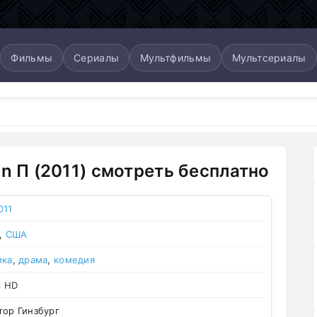
Фильмы
Сериалы
Мультфильмы
Мультсериалы
on П (2011) смотреть бесплатно
011
,
США
ика
,
драма
,
комедия
l HD
ор Гинзбург