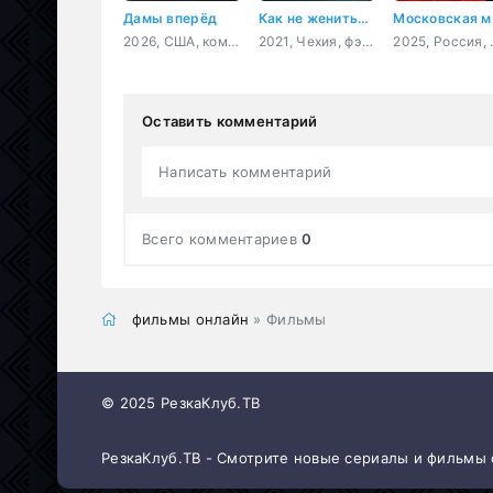
Дамы вперёд
Как не жениться на принцессе
Мос
2026, США, комедия
2021, Чехия, фэнтези, комедия, семейный
2025, 
Оставить комментарий
Написать комментарий
Всего комментариев
0
фильмы онлайн
» Фильмы
© 2025 РезкаКлуб.ТВ
РезкаКлуб.ТВ - Смотрите новые сериалы и фильмы