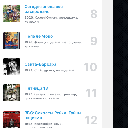
Сегодня снова всё
распродано
2026, Корея Южная, мелодрама,
комедия
Пепе ле Моко
1936, Франция, драма, мелодрама,
криминал
Санта-Барбара
1984, США, драма, мелодрама
Пятница 13
1987, Канада, фэнтези, триллер,
приключения, ужасы
BBC: Секреты Рейха. Тайны
нацизма
1998, Великобритания,
документальный