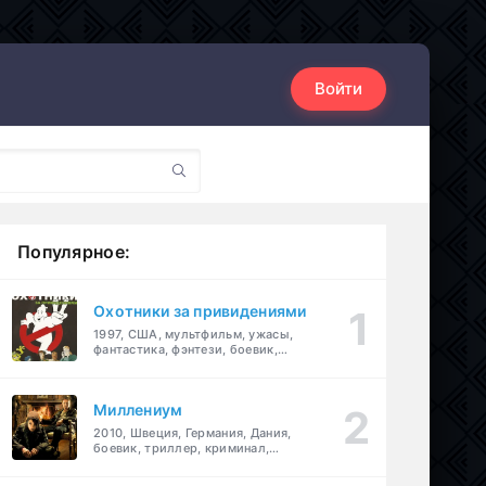
Войти
Популярное:
Охотники за привидениями
1997, США, мультфильм, ужасы,
фантастика, фэнтези, боевик,
комедия, приключения, семейный
Миллениум
2010, Швеция, Германия, Дания,
боевик, триллер, криминал,
детектив