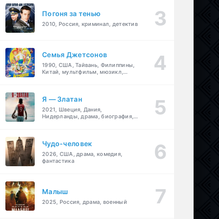
Погоня за тенью
2010, Россия, криминал, детектив
Семья Джетсонов
1990, США, Тайвань, Филиппины,
Китай, мультфильм, мюзикл,
фантастика, комедия, семейный
Я — Златан
2021, Швеция, Дания,
Нидерланды, драма, биография,
спорт
Чудо-человек
2026, США, драма, комедия,
фантастика
Малыш
2025, Россия, драма, военный