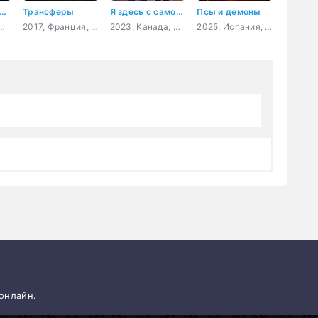
ковская мыльная опера
Трансферы
Я здесь с самого начала
Псы и демоны
Россия, мелодрама
2017, Франция, Бельгия, фантастика, триллер
2023, Канада, мелодрама
2025, Испания, криминал
 онлайн.